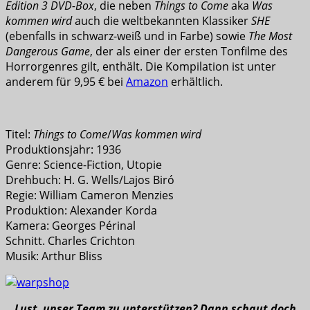
Edition 3 DVD-Box
, die neben
Things to Come
aka
Was
kommen wird
auch die weltbekannten Klassiker
SHE
(ebenfalls in schwarz-weiß und in Farbe) sowie
The Most
Dangerous Game
, der als einer der ersten Tonfilme des
Horrorgenres gilt, enthält. Die Kompilation ist unter
anderem für 9,95 € bei
Amazon
erhältlich.
Titel:
Things to Come
/
Was kommen wird
Produktionsjahr: 1936
Genre: Science-Fiction, Utopie
Drehbuch: H. G. Wells/Lajos Biró
Regie: William Cameron Menzies
Produktion: Alexander Korda
Kamera: Georges Périnal
Schnitt. Charles Crichton
Musik: Arthur Bliss
Lust, unser Team zu unterstützen? Dann schaut doch