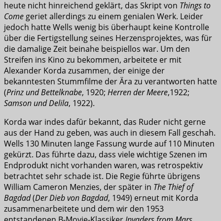
heute nicht hinreichend geklärt, das Skript von
Things to
Come
geriet allerdings zu einem genialen Werk. Leider
jedoch hatte Wells wenig bis überhaupt keine Kontrolle
über die Fertigstellung seines Herzensprojektes, was für
die damalige Zeit beinahe beispiellos war. Um den
Streifen ins Kino zu bekommen, arbeitete er mit
Alexander Korda zusammen, der einige der
bekanntesten Stummfilme der Ära zu verantworten hatte
(
Prinz und Bettelknabe
, 1920;
Herren der Meere
,1922;
Samson und Delila
, 1922).
Korda war indes dafür bekannt, das Ruder nicht gerne
aus der Hand zu geben, was auch in diesem Fall geschah.
Wells 130 Minuten lange Fassung wurde auf 110 Minuten
gekürzt. Das führte dazu, dass viele wichtige Szenen im
Endprodukt nicht vorhanden waren, was retrospektiv
betrachtet sehr schade ist. Die Regie führte übrigens
William Cameron Menzies, der später in
The Thief of
Bagdad
(
Der Dieb von Bagdad
, 1949) erneut mit Korda
zusammenarbeitete und dem wir den 1953
entstandenen B-Movie-Klassiker
Invaders from Mars