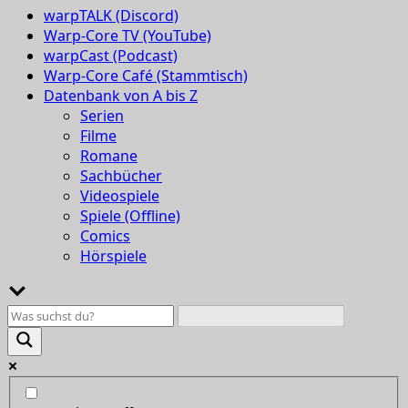
warpTALK (Discord)
Warp-Core TV (YouTube)
warpCast (Podcast)
Warp-Core Café (Stammtisch)
Datenbank von A bis Z
Serien
Filme
Romane
Sachbücher
Videospiele
Spiele (Offline)
Comics
Hörspiele