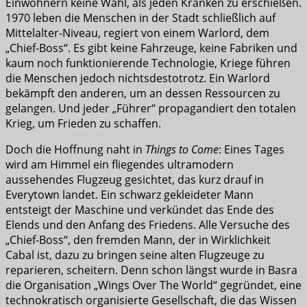
Einwohnern keine Wahl, als jeden Kranken zu erschießen.
1970 leben die Menschen in der Stadt schließlich auf
Mittelalter-Niveau, regiert von einem Warlord, dem
„Chief-Boss“. Es gibt keine Fahrzeuge, keine Fabriken und
kaum noch funktionierende Technologie, Kriege führen
die Menschen jedoch nichtsdestotrotz. Ein Warlord
bekämpft den anderen, um an dessen Ressourcen zu
gelangen. Und jeder „Führer“ propagandiert den totalen
Krieg, um Frieden zu schaffen.
Doch die Hoffnung naht in
Things to Come
: Eines Tages
wird am Himmel ein fliegendes ultramodern
aussehendes Flugzeug gesichtet, das kurz drauf in
Everytown landet. Ein schwarz gekleideter Mann
entsteigt der Maschine und verkündet das Ende des
Elends und den Anfang des Friedens. Alle Versuche des
„Chief-Boss“, den fremden Mann, der in Wirklichkeit
Cabal ist, dazu zu bringen seine alten Flugzeuge zu
reparieren, scheitern. Denn schon längst wurde in Basra
die Organisation „Wings Over The World“ gegründet, eine
technokratisch organisierte Gesellschaft, die das Wissen