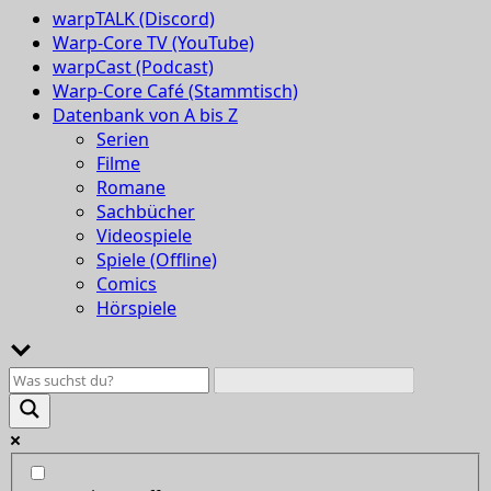
warpTALK (Discord)
Warp-Core TV (YouTube)
warpCast (Podcast)
Warp-Core Café (Stammtisch)
Datenbank von A bis Z
Serien
Filme
Romane
Sachbücher
Videospiele
Spiele (Offline)
Comics
Hörspiele