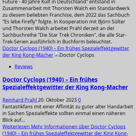
Future - 40 Jahre Kult in Deutschland" entstand in
Zusammenarbeit mit Thorsten Walch ein Standardwerk
zu diesem beliebten Franchise, dem 2022 das Sachbuch
"Es lebe Firefly" folgte. In Kooperation mit Björn Sülter
und Thorsten Walch arbeitet Prahl derzeit an der
Sachbuchreihe "Die Star Trek Chroniken", die alle Star-
Trek-Serien ausführlich in Buchform beleuchtet.
Doctor Cyclops (1940) – Ein frühes Spezialeffektgewitter
der King Kong-Macher
Reviews
Doctor Cyclops (1940) – Ein frühes
Spezialeffektgewitter der King Kong-Macher
Reinhard Prahl
20. Oktober 2023
0
Fantastikfans mit einer Affinität zu guter alter Handarbeit
in Sachen Spezialeffekte sollten einmal einen näheren
Blick auf...
Weiterlesen
Mehr Informationen über Doctor Cyclops
(1940) – Ein frühes Spezialeffektgewitter der King Kong-