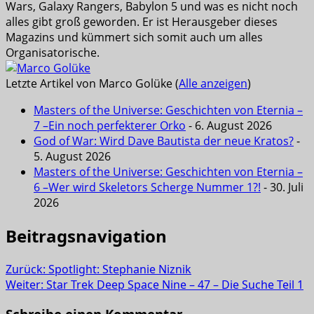
Wars, Galaxy Rangers, Babylon 5 und was es nicht noch
alles gibt groß geworden. Er ist Herausgeber dieses
Magazins und kümmert sich somit auch um alles
Organisatorische.
Letzte Artikel von Marco Golüke
(
Alle anzeigen
)
Masters of the Universe: Geschichten von Eternia –
7 –Ein noch perfekterer Orko
- 6. August 2026
God of War: Wird Dave Bautista der neue Kratos?
-
5. August 2026
Masters of the Universe: Geschichten von Eternia –
6 –Wer wird Skeletors Scherge Nummer 1?!
- 30. Juli
2026
Beitragsnavigation
Zurück:
Spotlight: Stephanie Niznik
Weiter:
Star Trek Deep Space Nine – 47 – Die Suche Teil 1