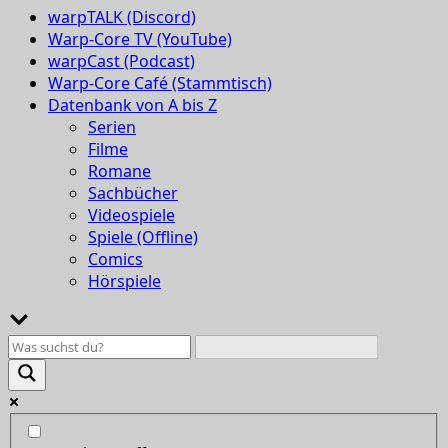
warpTALK (Discord)
Warp-Core TV (YouTube)
warpCast (Podcast)
Warp-Core Café (Stammtisch)
Datenbank von A bis Z
Serien
Filme
Romane
Sachbücher
Videospiele
Spiele (Offline)
Comics
Hörspiele