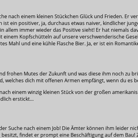
uche nach einem kleinen Stückchen Glück und Frieden. Er ver
ist ein positiver, ja, durchaus etwas naiver, kindlicher ju
 in allem immer wieder das Positive sieht! Er hat niemals
it einem Kopfschütteln auf unsere verschwenderische Gese
tes Mahl und eine kühle Flasche Bier. Ja, er ist ein Romantik
ch und frohen Mutes der Zukunft und was diese ihm noch zu b
nd, welches dich mit offenen Armen empfängt, wenn du es be
e nach einem winzig kleinen Stück von der großen amerikanis
dlich erstickt…
f der Suche nach einem Job! Die Ämter können ihm leider nic
sitzt, findet er prompt eine Beschäftigung auf dem Bau! Za