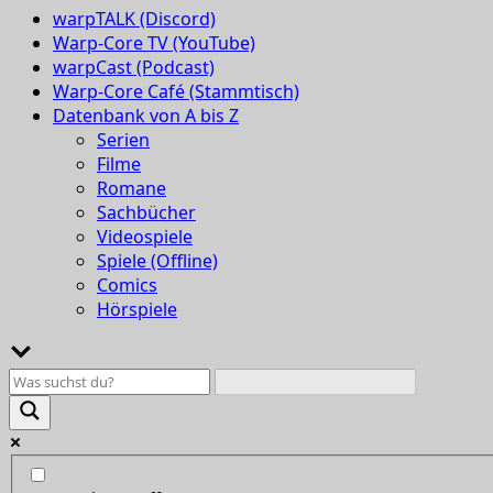
warpTALK (Discord)
Warp-Core TV (YouTube)
warpCast (Podcast)
Warp-Core Café (Stammtisch)
Datenbank von A bis Z
Serien
Filme
Romane
Sachbücher
Videospiele
Spiele (Offline)
Comics
Hörspiele