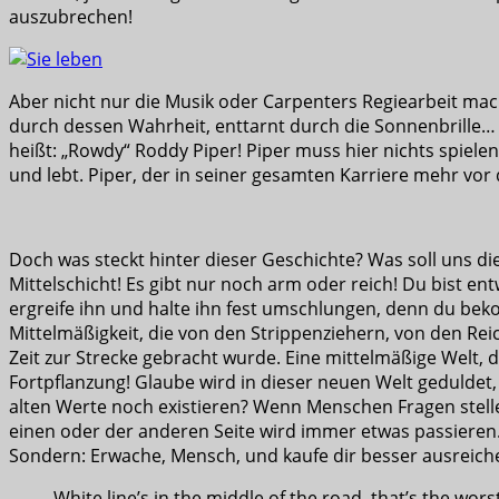
auszubrechen!
Aber nicht nur die Musik oder Carpenters Regiearbeit ma
durch dessen Wahrheit, enttarnt durch die Sonnenbrille…
heißt: „Rowdy“ Roddy Piper! Piper muss hier nichts spiele
und lebt. Piper, der in seiner gesamten Karriere mehr vor
Doch was steckt hinter dieser Geschichte? Was soll uns di
Mittelschicht! Es gibt nur noch arm oder reich! Du bist 
ergreife ihn und halte ihn fest umschlungen, denn du beko
Mittelmäßigkeit, die von den Strippenziehern, von den Rei
Zeit zur Strecke gebracht wurde. Eine mittelmäßige Welt
Fortpflanzung! Glaube wird in dieser neuen Welt geduldet,
alten Werte noch existieren? Wenn Menschen Fragen stelle
einen oder der anderen Seite wird immer etwas passieren.
Sondern: Erwache, Mensch, und kaufe dir besser ausreic
White line’s in the middle of the road, that’s the worst