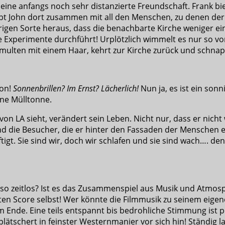
eine anfangs noch sehr distanzierte Freundschaft. Frank bie
 lebt John dort zusammen mit all den Menschen, zu denen der
igen Sorte heraus, dass die benachbarte Kirche weniger ein O
 Experimente durchführt! Urplötzlich wimmelt es nur so vo
ten mit einem Haar, kehrt zur Kirche zurück und schnappt
ton!
Sonnenbrillen? Im Ernst? Lächerlich!
Nun ja, es ist ein son
eine Mülltonne.
 LA sieht, verändert sein Leben. Nicht nur, dass er nicht w
und die Besucher, die er hinter den Fassaden der Menschen
tigt. Sie sind wir, doch wir schlafen und sie sind wach…. de
 so zeitlos? Ist es das Zusammenspiel aus Musik und Atmo
en Score selbst! Wer könnte die Filmmusik zu seinem eigen
m Ende. Eine teils entspannt bis bedrohliche Stimmung ist p
 plätschert in feinster Westernmanier vor sich hin! Ständig 