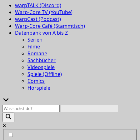
warpTALK (Discord)
Warp-Core TV (YouTube)
warpCast (Podcast)
Warp-Core Café (Stammtisch)
Datenbank von A bis Z
Serien
Filme
Romane
Sachbücher
Videospiele
Spiele (Offline)
Comics
Hörspiele