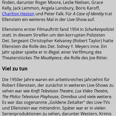
finden, darunter Roger Moore, Leslie Nielsen, Grace
Kelly, Jack Lemmon, Angela Lansbury, Boris Karoff,
Charlton Heston
und Peter Falk. Für
A Case of Identity
trat
Ellenstein ein weiteres Mal in der Live-Show auf.
Ellensteins erster Filmauftritt fand 1954 in
Schurkenpolizist
statt. In diesem Streifen um den korrupten Polizisten
Det. Sergeant Christopher Kelvaney (Robert Taylor) hatte
Ellenstein die Rolle des Det. Sidney Y. Meyers inne. Ein
Jahr später spielte er in
Illegal
, einer Verfilmung des
Theaterstückes
The Mouthpiece
, die Rolle des Joe Ritter.
Viel zu tun
Die 1950er Jahre waren ein arbeitsreiches Jahrzehnt für
Robert Ellenstein, der zunächst in weiteren Live-Shows zu
sehen war wie
Kraft Television Theatre
,
Lux Video Theatre
,
The Philco Television Playhouse
,
Omnibus
und viele weitere.
Es war das sogenannte „Goldene Zeitalter“ des Live-TVs
und Ellenstein war mittendrin. Später war er in vielen
Serienproduktionen zu sehen, darunter Western, Krimis