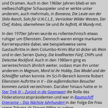
und Dramen. Auch in den 1960er Jahren blieb er ein
vielbeschäftigter Schauspieler und er wirkte unter
anderem, auch mehrmals, in
Bonanza
,
Die Leute von der
Shilo Ranch
,
Solo für U.N.C.L.E
.,
Verrückter Wilder Westen
,
Der
Chef
,
Kobra, übernehmen Sie
und
Ihr Auftritt, Al Mundy
mit.
In den 1970er Jahren wurde es rollentechnisch etwas
ruhiger um Ellenstein. Dennoch waren einige markante
Karrierepunkte dabei, wie beispielsweise seine
Gastauftritte in dem Columbo-Krimi
Blut ist dicker als Wein
und in den Serien
Quincy
,
Die knallharten Fünf
,
CHiPs
und
Detective Rockford
. Auch in den 1980ern ging es
serientechnisch ähnlich weiter, sodass man ihn unter
anderem in
Magnum
,
Mord ist ihr Hobby
,
Das Model und der
Schnüffler
sehen konnte. Im Sci-Fi-Bereich konnte Robert
Ellenstein Auftritte in
V – Die außerirdischen Besucher
kommen zurück
verzeichnen. Darüber hinaus hatte er in
Star Trek IV – Zurück in die Gegenwart
die Rolle des
Föderationsratspräsidenten und war in
Raumschiff
Enterprise – Das Nächste Jahrhundert
in der Folge
Die Frau
seiner Träume
als Steven Miller zu sehen.