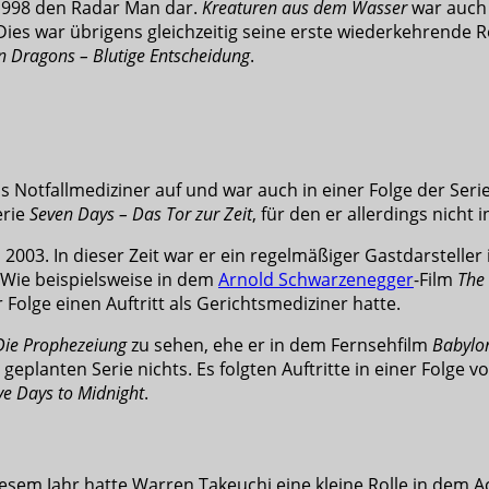
 1998 den Radar Man dar.
Kreaturen aus dem Wasser
war auch 
 Dies war übrigens gleichzeitig seine erste wiederkehrende 
 Dragons – Blutige Entscheidung
.
s Notfallmediziner auf und war auch in einer Folge der Seri
erie
Seven Days – Das Tor zur Zeit
, für den er allerdings nicht 
s 2003. In dieser Zeit war er ein regelmäßiger Gastdarsteller
. Wie beispielsweise in dem
Arnold Schwarzenegger
-Film
The 
r Folge einen Auftritt als Gerichtsmediziner hatte.
 Die Prophezeiung
zu sehen, ehe er in dem Fernsehfilm
Babylon
geplanten Serie nichts. Es folgten Auftritte in einer Folge v
ve Days to Midnight
.
esem Jahr hatte Warren Takeuchi eine kleine Rolle in dem A