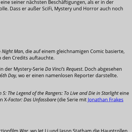
eine seiner nächsten Beschäftigungen, als er in der
Rolle. Dass er außer SciFi, Mystery und Horror auch noch
e
Night Man
, die auf einem gleichnamigen Comic basierte,
in den Credits auftauchte.
 in der Mystery-Serie
Da Vinci’s Request
. Doch abgesehen
6th Day,
wo er einen namenlosen Reporter darstellte.
 5: The Legend of the Rangers: To Live and Die in Starlight
eine
on X
-Factor: Das Unfassbare
(die Serie mit
Jonathan Frakes
ctionfilm
War
, wo Jet Li und Jason Statham die Hauptrollen