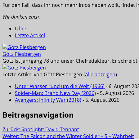
Für den Fall, dass ihr noch mehr Infos haben wollt, findet 
Wir danken euch.
Über
Letzte Artikel
Götz Piesbergen
Götz ist Jahrgang 78 und unser Chefredakteur. Er schreib
Letzte Artikel von Götz Piesbergen
(
Alle anzeigen
)
Unter Wasser rund um die Welt (1966)
- 6. August 20
Spider-Man: Brand New Day (2026)
- 5. August 2026
Avengers: Infinity War (2018)
- 5. August 2026
Beitragsnavigation
Zurück:
Spotlight: David Tennant
Weiter:
The Falcon and the Winter Soldier – 5 – Wahrheit