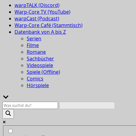
warpTALK (Discord)
Warp-Core TV (YouTube)
warpCast (Podcast)
Warp-Core Café (Stammtisch)
Datenbank von A bis Z
Serien
Filme
Romane
Sachbücher
Videospiele
Spiele (Offline)
Comics
Hörspiele