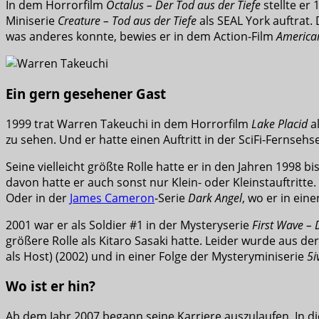
In dem Horrorfilm
Octalus – Der Tod aus der Tiefe
stellte er
Miniserie
Creature – Tod aus der Tiefe
als SEAL York auftrat.
was anderes konnte, bewies er in dem Action-Film
American
Ein gern gesehener Gast
1999 trat Warren Takeuchi in dem Horrorfilm
Lake Placid
al
zu sehen. Und er hatte einen Auftritt in der SciFi-Fernsehs
Seine vielleicht größte Rolle hatte er in den Jahren 1998 bi
davon hatte er auch sonst nur Klein- oder Kleinstauftritte
Oder in der
James Cameron
-Serie
Dark Angel
, wo er in eine
2001 war er als Soldier #1 in der Mysteryserie
First Wave –
größere Rolle als Kitaro Sasaki hatte. Leider wurde aus der 
als Host) (2002) und in einer Folge der Mysteryminiserie
5i
Wo ist er hin?
Ab dem Jahr 2007 begann seine Karriere auszulaufen. In di