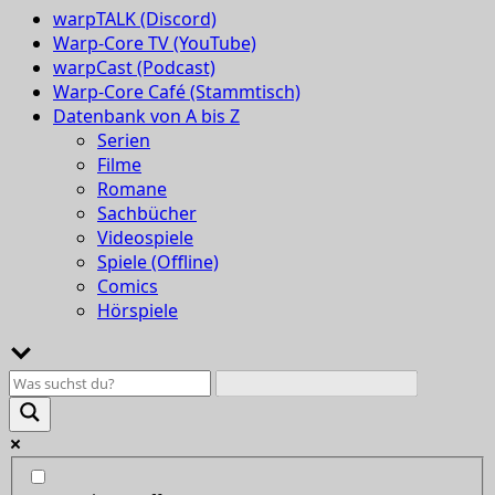
warpTALK (Discord)
Warp-Core TV (YouTube)
warpCast (Podcast)
Warp-Core Café (Stammtisch)
Datenbank von A bis Z
Serien
Filme
Romane
Sachbücher
Videospiele
Spiele (Offline)
Comics
Hörspiele