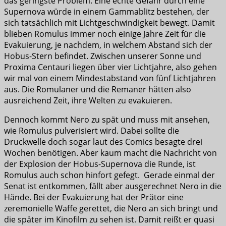
das geringste Problem. Eine echte Gefahr durch eine
Supernova würde in einem Gammablitz bestehen, der
sich tatsächlich mit Lichtgeschwindigkeit bewegt. Damit
blieben Romulus immer noch einige Jahre Zeit für die
Evakuierung, je nachdem, in welchem Abstand sich der
Hobus-Stern befindet. Zwischen unserer Sonne und
Proxima Centauri liegen über vier Lichtjahre, also gehen
wir mal von einem Mindestabstand von fünf Lichtjahren
aus. Die Romulaner und die Remaner hätten also
ausreichend Zeit, ihre Welten zu evakuieren.
Dennoch kommt Nero zu spät und muss mit ansehen,
wie Romulus pulverisiert wird. Dabei sollte die
Druckwelle doch sogar laut des Comics besagte drei
Wochen benötigen. Aber kaum macht die Nachricht von
der Explosion der Hobus-Supernova die Runde, ist
Romulus auch schon hinfort gefegt. Gerade einmal der
Senat ist entkommen, fällt aber ausgerechnet Nero in die
Hände. Bei der Evakuierung hat der Prätor eine
zeremonielle Waffe gerettet, die Nero an sich bringt und
die später im Kinofilm zu sehen ist. Damit reißt er quasi