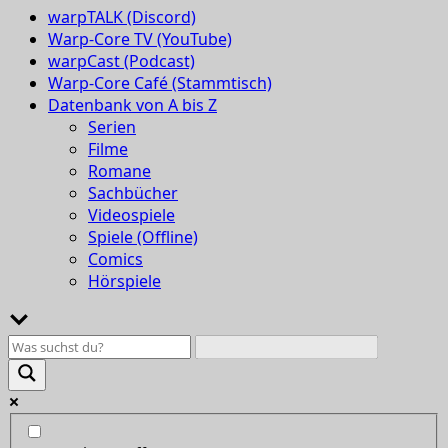
warpTALK (Discord)
Warp-Core TV (YouTube)
warpCast (Podcast)
Warp-Core Café (Stammtisch)
Datenbank von A bis Z
Serien
Filme
Romane
Sachbücher
Videospiele
Spiele (Offline)
Comics
Hörspiele