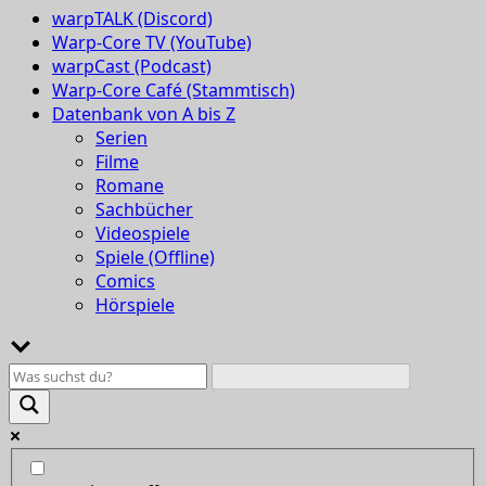
warpTALK (Discord)
Warp-Core TV (YouTube)
warpCast (Podcast)
Warp-Core Café (Stammtisch)
Datenbank von A bis Z
Serien
Filme
Romane
Sachbücher
Videospiele
Spiele (Offline)
Comics
Hörspiele