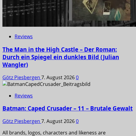
Reviews
The Man in the High Castle – Der Roman:
Durch ein Spiegel ein dunkles Bild (Julian
Wangler)
Götz Piesbergen
7. August 2026
0
Reviews
Batman: Caped Crusader – 11 – Brutale Gewalt
Götz Piesbergen
7. August 2026
0
All brands, logos, characters and likeness are