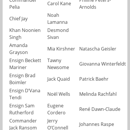
Commander
Philine Peters-
Carol Kane
Pelia
Arnolds
Noah
Chief Jay
Lamanna
Khan Noonien
Desmond
Singh
Sivan
Amanda
Mia Kirshner
Natascha Geisler
Grayson
Ensign Beckett
Tawny
Giovanna Winterfeldt
Mariner
Newsome
Ensign Brad
Jack Quaid
Patrick Baehr
Boimler
Ensign D’Vana
Noël Wells
Melinda Rachfahl
Tendi
Ensign Sam
Eugene
René Dawn-Claude
Rutherford
Cordero
Commander
Jerry
Johannes Raspe
Jack Ransom
O’Connell