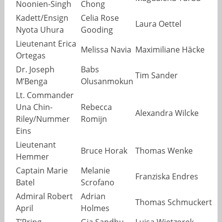
Noonien-Singh
Chong
Kadett/Ensign
Celia Rose
Laura Oettel
Nyota Uhura
Gooding
Lieutenant Erica
Melissa Navia
Maximiliane Häcke
Ortegas
Dr. Joseph
Babs
Tim Sander
M’Benga
Olusanmokun
Lt. Commander
Una Chin-
Rebecca
Alexandra Wilcke
Riley/Nummer
Romijn
Eins
Lieutenant
Bruce Horak
Thomas Wenke
Hemmer
Captain Marie
Melanie
Franziska Endres
Batel
Scrofano
Admiral Robert
Adrian
Thomas Schmuckert
April
Holmes