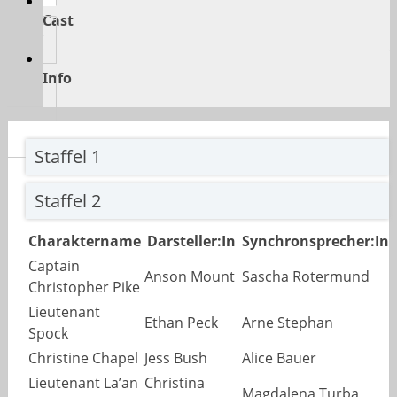
Cast
Info
Staffel 1
Staffel 2
Charaktername
Darsteller:In
Synchronsprecher:In
Captain
Anson Mount
Sascha Rotermund
Christopher Pike
Lieutenant
Ethan Peck
Arne Stephan
Spock
Christine Chapel
Jess Bush
Alice Bauer
Lieutenant La’an
Christina
Magdalena Turba