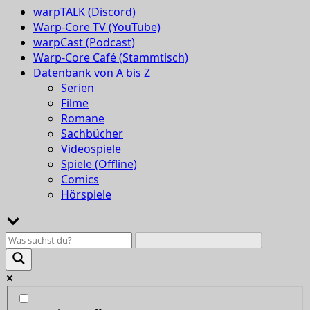
warpTALK (Discord)
Warp-Core TV (YouTube)
warpCast (Podcast)
Warp-Core Café (Stammtisch)
Datenbank von A bis Z
Serien
Filme
Romane
Sachbücher
Videospiele
Spiele (Offline)
Comics
Hörspiele