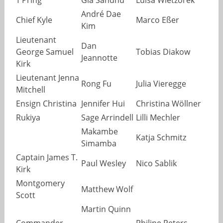
T’Pring
Gia Sandhu
Luisa Wietzorek
André Dae
Chief Kyle
Marco Eßer
Kim
Lieutenant
Dan
George Samuel
Tobias Diakow
Jeannotte
Kirk
Lieutenant Jenna
Rong Fu
Julia Vieregge
Mitchell
Ensign Christina
Jennifer Hui
Christina Wöllner
Rukiya
Sage Arrindell
Lilli Mechler
Makambe
Katja Schmitz
Simamba
Captain James T.
Paul Wesley
Nico Sablik
Kirk
Montgomery
Matthew Wolf
Scott
Martin Quinn