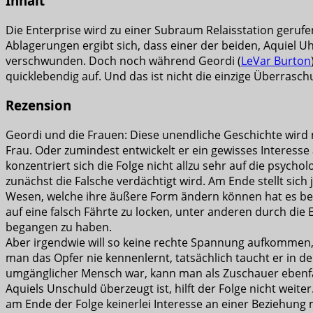
Inhalt
Die Enterprise wird zu einer Subraum Relaisstation geruf
Ablagerungen ergibt sich, dass einer der beiden, Aquiel Uhn
verschwunden. Doch noch während Geordi (
LeVar Burton
quicklebendig auf. Und das ist nicht die einzige Überrasc
Rezension
Geordi und die Frauen: Diese unendliche Geschichte wird mi
Frau. Oder zumindest entwickelt er ein gewisses Interesse 
konzentriert sich die Folge nicht allzu sehr auf die psycho
zunächst die Falsche verdächtigt wird. Am Ende stellt sich
Wesen, welche ihre äußere Form ändern können hat es be
auf eine falsch Fährte zu locken, unter anderen durch die
begangen zu haben.
Aber irgendwie will so keine rechte Spannung aufkommen, m
man das Opfer nie kennenlernt, tatsächlich taucht er in d
umgänglicher Mensch war, kann man als Zuschauer ebenfal
Aquiels Unschuld überzeugt ist, hilft der Folge nicht wei
am Ende der Folge keinerlei Interesse an einer Beziehung