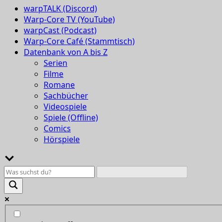
warpTALK (Discord)
Warp-Core TV (YouTube)
warpCast (Podcast)
Warp-Core Café (Stammtisch)
Datenbank von A bis Z
Serien
Filme
Romane
Sachbücher
Videospiele
Spiele (Offline)
Comics
Hörspiele