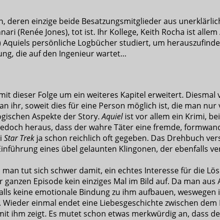
en, deren einzige beide Besatzungsmitglieder aus unerklär
ari (Renée Jones), tot ist. Ihr Kollege, Keith Rocha ist all
) Aquiels persönliche Logbücher studiert, um herauszufinden 
hung, die auf den Ingenieur wartet…
t dieser Folge um ein weiteres Kapitel erweitert. Diesmal v
an ihr, soweit dies für eine Person möglich ist, die man nu
logischen Aspekte der Story.
Aquiel
ist vor allem ein Krimi, 
 jedoch heraus, dass der wahre Täter eine fremde, formwande
i
Star Trek
ja schon reichlich oft gegeben. Das Drehbuch ve
 Einführung eines übel gelaunten Klingonen, der ebenfalls v
an tut sich schwer damit, ein echtes Interesse für die Lösu
er ganzen Episode kein einziges Mal im Bild auf. Da man aus
ls keine emotionale Bindung zu ihm aufbauen, weswegen ih
ter. Wieder einmal endet eine Liebesgeschichte zwischen dem
 mit ihm zeigt. Es mutet schon etwas merkwürdig an, dass d