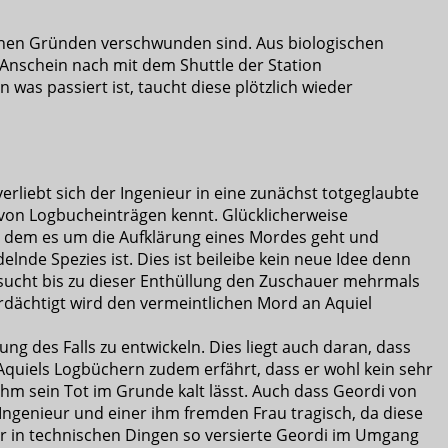
lichen Gründen verschwunden sind. Aus biologischen
em Anschein nach mit dem Shuttle der Station
was passiert ist, taucht diese plötzlich wieder
erliebt sich der Ingenieur in eine zunächst totgeglaubte
r von Logbucheinträgen kennt. Glücklicherweise
bei dem es um die Aufklärung eines Mordes geht und
lnde Spezies ist. Dies ist beileibe kein neue Idee denn
rsucht bis zu dieser Enthüllung den Zuschauer mehrmals
erdächtigt wird den vermeintlichen Mord an Aquiel
ng des Falls zu entwickeln. Dies liegt auch daran, dass
 Aquiels Logbüchern zudem erfährt, dass er wohl kein sehr
m sein Tot im Grunde kalt lässt. Auch dass Geordi von
 Ingenieur und einer ihm fremden Frau tragisch, da diese
er in technischen Dingen so versierte Geordi im Umgang