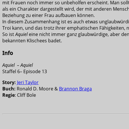
mit Frauen noch immer so unbeholfen erscheint. Man sollt
als ein Charakter dargestellt wird, der mit anderen Mensc
Beziehung zu einer Frau aufbauen können.
In diesem Zusammenhang ist es auch etwas unglaubwürdig,
Troi kann, und das trotz ihrer emphatischen Fähigkeiten, ni
So ist
Aquiel
eine nicht immer ganz glaubwürdige, aber denno
bekannten Klischees badet.
Info
Aquiel
–
Aquiel
Staffel 6– Episode 13
Story:
Jeri Taylor
Buch:
Ronald D. Moore &
Brannon Braga
Regie
: Cliff Bole