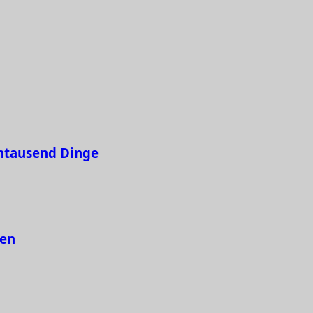
hntausend Dinge
ten