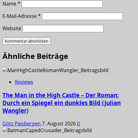
Name
*
E-Mail-Adresse
*
Website
Ähnliche Beiträge
Reviews
The Man in the High Castle – Der Roman:
Durch ein Spiegel ein dunkles Bild (Julian
Wangler)
Götz Piesbergen
7. August 2026
0