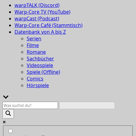
warpTALK (Discord)
Warp-Core TV (YouTube)
warpCast (Podcast)
Warp-Core Café (Stammtisch)
Datenbank von A bis Z
Serien
Filme
Romane
Sachbücher
Videospiele
Spiele (Offline)
Comics
Hörspiele