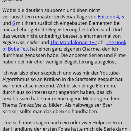
Wobei die deutlich sauberen und eben nicht
verrauschten remasterten Neuauflage von
Episode 4
,
5
und
6
mit ihren zusätzlich eingebauten Elementen bei
mir auf eher geteilte Begeisterung bestoßen sind. Und
das wurde nicht unbedingt besser, sieht man mal von
Rogue One
,
Andor
und
The Mandalorian 1+2
ab.
The Book
of Boba Fett
hat einen ganz eigenen Charme, den ich
durchaus genossen habe. Die anderen Serien und Filme
haben bei mir eher weniger Begeisterung ausgelöst.
Ich war also eher skeptisch und was mir der Youtube-
Algorithmus so an Kritiken in die Startseite gespült hat,
war eher abschreckend. Wobei sich einige Elemente
durch aus so interessant angehört haben, das ich
beschlossen habe mir meine eigene Meinung zu dem
Thema
The Acolyte
zu bilden. Als halbwegs seriöser
Kritiker sollte man das eben so handhaben.
Und sich muss sagen nach ein oder zwei Holpereien in
der Handlung der ersten Folge hatte mich die Serie dann