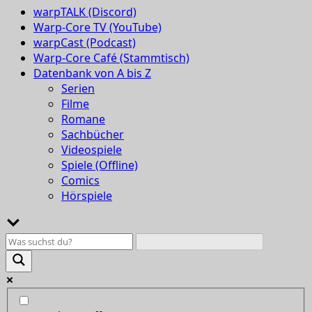
warpTALK (Discord)
Warp-Core TV (YouTube)
warpCast (Podcast)
Warp-Core Café (Stammtisch)
Datenbank von A bis Z
Serien
Filme
Romane
Sachbücher
Videospiele
Spiele (Offline)
Comics
Hörspiele