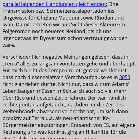
parallel laufenden Handlungen gleich enden:
Eine
Transmission bzw. Schmerzensteleportation ins
Ungewisse für Ghizlane Madouni sowie Rhodan und
Iwán. Damit betreten wir aus Sicht dieser Akteure im
Folgeroman noch neueres Neuland, als ob uns
irgendetwas im Dyoversum schon vertraut geworden
wäre.
Verschiedentlich negative Meinungen gelesen, dass in
„Terra“ alles zu langsam vonstatten gehe und überhaupt.
Für mich bleibt das Tempo im Lot, gerade weil klar ist,
dass nach dieser relativen Verschnaufpause es in
3053
richtig anziehen dürfte. Nicht nur, dass wir um Adams‘
Leben bangen müssen, möchte ich auch so viel mehr
über Rico und dessen Zeit erfahren. Der war nämlich
recht spontan aufgetaucht, nachdem er die Zeit des
Weltenbrands abwesend verbracht hat, um sich dann
proaktiv auf Terra u.a. als neu-atlantischer Ko-
Bürgermeister einzubringen. Entsandt von ES, auf eigene
Rechnung und was konkret ging an Hilfsmittel für die
Dyo-Galaktiker aus der neu-atlantischen