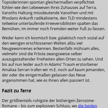
Topsiderinnen spontan gleichermaßen verpflichtet
fühlen wie den Lebewesen ihres Zuhauses auf Terra.
Vanoths Haltung missdeutende Vanothen und mit
Rhodans Ankunft radikalisierte, den TLD mindestens
teilweise unterlaufende Irreeversibilisten spalten das
Bemühen, im immer noch Fremden weiter Fuß zu fassen.
Weder kann ich kosmisch bzw. galaktisch noch sozial auf
den wenigen erschlossenen Welten allzu viel
Neugewonnenes erkennen. Bestenfalls mühsam alles,
vielmehr sind die Fröste zwangsweise selber
auszugestaltender Freiheiten allen Orten zu sehen. Und
bis auf nun leider auch in Adams‘ Traum erstorbener
Amaliaa Serran trafen wir m.E. noch auf kaum jemanden,
der oder die einigermaßen gelassen das Neue
angenommen hat, wie es ihnen allen passiert ist.
Fazit zu
Terra
Der größtenteils ruhigste der bisherigen Zerozone-
Romane – bis zum explosiven Schluss, wo
die beiden