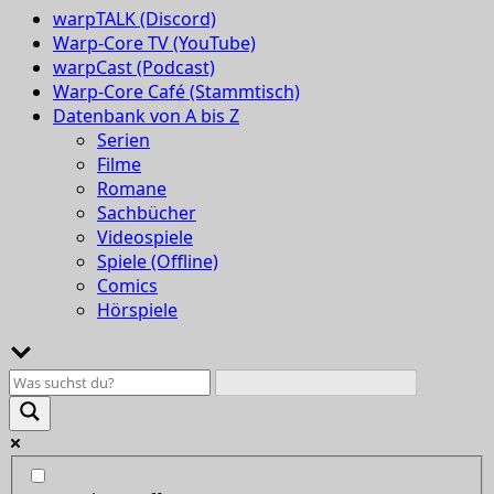
warpTALK (Discord)
Warp-Core TV (YouTube)
warpCast (Podcast)
Warp-Core Café (Stammtisch)
Datenbank von A bis Z
Serien
Filme
Romane
Sachbücher
Videospiele
Spiele (Offline)
Comics
Hörspiele