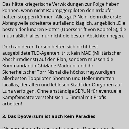
Das hätte kriegerische Verwicklungen zur Folge haben
können, wenn nicht Raumjägerpiloten den Irrläufer
hätten stoppen können. Alles gut? Nein, denn die erste
Abfangwelle scheiterte auffallend kläglich, angeblich „Die
besten der lunaren Flotte“ (Überschrift von Kapitel 5), die
mutmaßlich alles, nur nicht die besten Absichten hegen.
Doch an deren Fersen heften sich nicht best
ausgebildete TLD-Agenten, tritt kein MAD (Militärischer
Abschirmdienst) auf den Plan, sondern müssen die
Kommandantin Ghizlane Madouni und ihr
Sicherheitschef Torr Nishal die höchst fragwürdigen
allerbesten Toppiloten Shöman und Heller inmitten
Iacallas, der alten und leblosen Stadt der Onryonen auf
Luna verfolgen. Ohne anständige SERUN für eventuelle
Kampfeinsätze versteht sich … Einmal mit Profis
arbeiten!
3. Das Dyoversum ist auch kein Paradies
Die Versetzung Terras und Lunas ins Dyoversum als