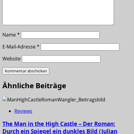
Name
*
E-Mail-Adresse
*
Website
Ähnliche Beiträge
Reviews
The Man in the High Castle – Der Roman:
Durch ein Spiegel ein dunkles Bild (Julian