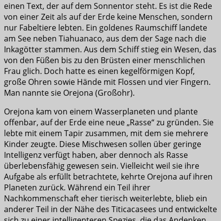
einen Text, der auf dem Sonnentor steht. Es ist die Rede
von einer Zeit als auf der Erde keine Menschen, sondern
nur Fabeltiere lebten. Ein goldenes Raumschiff landete
am See neben Tiahuanaco, aus dem der Sage nach die
Inkagötter stammen. Aus dem Schiff stieg ein Wesen, das
von den Füßen bis zu den Brüsten einer menschlichen
Frau glich. Doch hatte es einen kegelförmigen Kopf,
große Ohren sowie Hände mit Flossen und vier Fingern.
Man nannte sie Orejona (Großohr).
Orejona kam von einem Wasserplaneten und plante
offenbar, auf der Erde eine neue „Rasse“ zu gründen. Sie
lebte mit einem Tapir zusammen, mit dem sie mehrere
Kinder zeugte. Diese Mischwesen sollen über geringe
Intelligenz verfügt haben, aber dennoch als Rasse
überlebensfähig gewesen sein. Vielleicht weil sie ihre
Aufgabe als erfüllt betrachtete, kehrte Orejona auf ihren
Planeten zurück. Während ein Teil ihrer
Nachkommenschaft eher tierisch weiterlebte, blieb ein
anderer Teil in der Nähe des Titicacasees und entwickelte
sich zu einer intelligenteren Spezies, die das Andenken