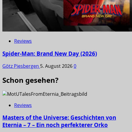
Reviews
Spider-Man: Brand New Day (2026)
Götz Piesbergen
5. August 2026
0
Schon gesehen?
Reviews
Masters of the Universe: Geschichten von
Eternia – 7 – Ein noch perfekterer Orko