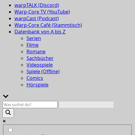
warpTALK (Discord)
Warp-Core TV (YouTube)
warpCast (Podcast)
Warp-Core Café (Stammtisch)
Datenbank von A bis Z
Serien
Filme
Romane
Sachbücher
Videospiele
Spiele (Offline)
Comics
Hörspiele