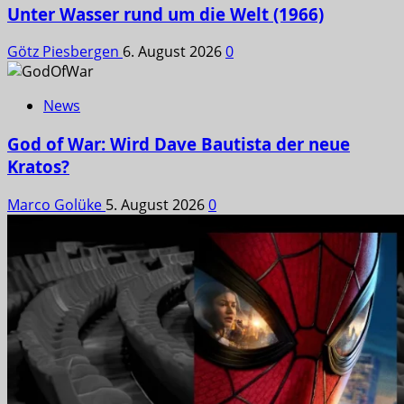
Unter Wasser rund um die Welt (1966)
Götz Piesbergen
6. August 2026
0
News
God of War: Wird Dave Bautista der neue
Kratos?
Marco Golüke
5. August 2026
0