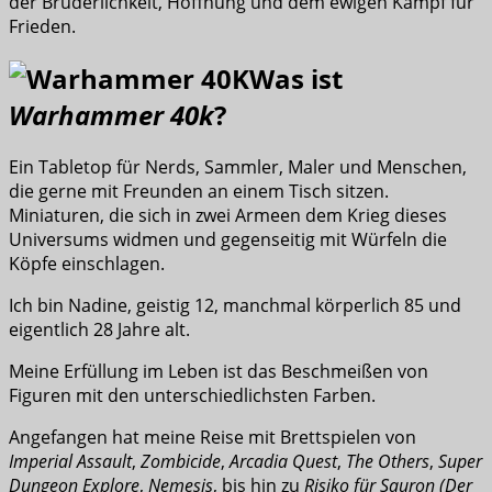
der Brüderlichkeit, Hoffnung und dem ewigen Kampf für
Frieden.
Was ist
Warhammer 40k
?
Ein Tabletop für Nerds, Sammler, Maler und Menschen,
die gerne mit Freunden an einem Tisch sitzen.
Miniaturen, die sich in zwei Armeen dem Krieg dieses
Universums widmen und gegenseitig mit Würfeln die
Köpfe einschlagen.
Ich bin Nadine, geistig 12, manchmal körperlich 85 und
eigentlich 28 Jahre alt.
Meine Erfüllung im Leben ist das Beschmeißen von
Figuren mit den unterschiedlichsten Farben.
Angefangen hat meine Reise mit Brettspielen von
Imperial Assault
,
Zombicide
,
Arcadia Quest
,
The Others
,
Super
Dungeon Explore
,
Nemesis
, bis hin zu
Risiko für Sauron (Der