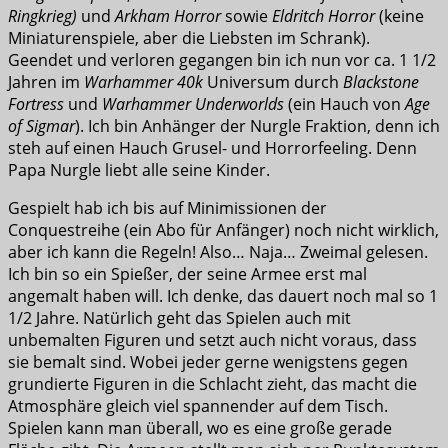
Ringkrieg)
und
Arkham Horror
sowie
Eldritch Horror
(keine
Miniaturenspiele, aber die Liebsten im Schrank).
Geendet und verloren gegangen bin ich nun vor ca. 1 1/2
Jahren im
Warhammer 40k
Universum durch
Blackstone
Fortress
und
Warhammer Underworlds
(ein Hauch von
Age
of Sigmar
). Ich bin Anhänger der Nurgle Fraktion, denn ich
steh auf einen Hauch Grusel- und Horrorfeeling. Denn
Papa Nurgle liebt alle seine Kinder.
Gespielt hab ich bis auf Minimissionen der
Conquestreihe (ein Abo für Anfänger) noch nicht wirklich,
aber ich kann die Regeln! Also… Naja… Zweimal gelesen.
Ich bin so ein Spießer, der seine Armee erst mal
angemalt haben will. Ich denke, das dauert noch mal so 1
1/2 Jahre. Natürlich geht das Spielen auch mit
unbemalten Figuren und setzt auch nicht voraus, dass
sie bemalt sind. Wobei jeder gerne wenigstens gegen
grundierte Figuren in die Schlacht zieht, das macht die
Atmosphäre gleich viel spannender auf dem Tisch.
Spielen kann man überall, wo es eine große gerade