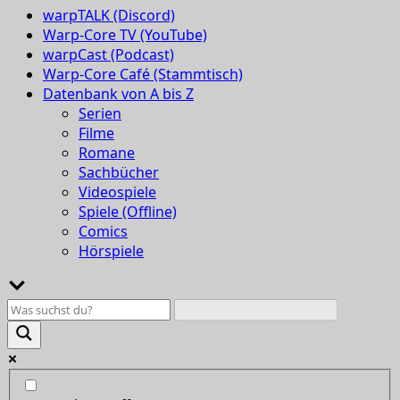
warpTALK (Discord)
Warp-Core TV (YouTube)
warpCast (Podcast)
Warp-Core Café (Stammtisch)
Datenbank von A bis Z
Serien
Filme
Romane
Sachbücher
Videospiele
Spiele (Offline)
Comics
Hörspiele