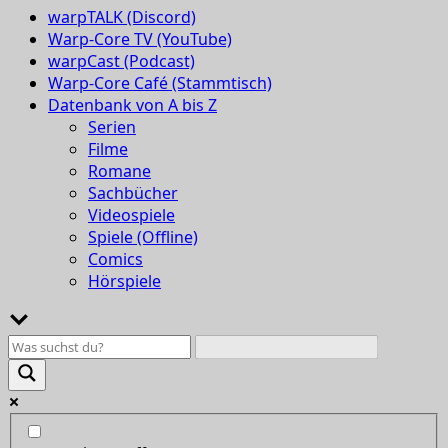
warpTALK (Discord)
Warp-Core TV (YouTube)
warpCast (Podcast)
Warp-Core Café (Stammtisch)
Datenbank von A bis Z
Serien
Filme
Romane
Sachbücher
Videospiele
Spiele (Offline)
Comics
Hörspiele