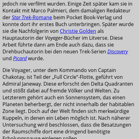
jedoch nie verfilmt wurden. Einige Zeit später kam sie in
Kontakt mit Marco Palmieri, dem damaligen Redakteur
der
Star Trek-
Romane
beim Pocket Book-Verlag und
konnte dort ihr erstes Buch unterbringen. Später wurde
sie die Nachfolgerin von
Christie Golden
als
Hauptautorin der
Voyager
-Bücher im Litverse. Diese
Arbeit führte dann am Ende auch dazu, dass sie
Drehbuchautorin bei den neuen Trek-Serien
Discovery
und
Picard
wurde.
Die Voyager, unter dem Kommando von Captain
Chakotay, ist Teil der „Full Circle“-Flotte, geführt von
Admiral Janeway. Diese erforscht den Delta Quadranten
und stößt dabei auf fremde Völker und Welten. Zu
Letzterem gehört auch ein Sonnensystem, das einen
Planeten beherbergt, der nicht innerhalb der habitablen
Zone liegt. Doch auf der Welt finden sich merkwürdige
Kuppeln, in denen ein Leben möglich ist. Nach näherer
Untersuchung wird beschlossen, dass die Besatzungen
der Raumschiffe dort eine dringend benötigte
Erholungspause einlegen sollen.