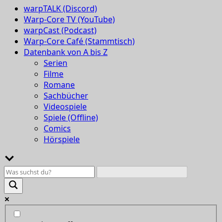
warpTALK (Discord)
Warp-Core TV (YouTube)
warpCast (Podcast)
Warp-Core Café (Stammtisch)
Datenbank von A bis Z
Serien
Filme
Romane
Sachbücher
Videospiele
Spiele (Offline)
Comics
Hörspiele