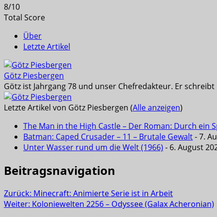
8
/
10
Total Score
Über
Letzte Artikel
Götz Piesbergen
Götz ist Jahrgang 78 und unser Chefredakteur. Er schreib
Letzte Artikel von Götz Piesbergen
(
Alle anzeigen
)
The Man in the High Castle – Der Roman: Durch ein Sp
Batman: Caped Crusader – 11 – Brutale Gewalt
- 7. A
Unter Wasser rund um die Welt (1966)
- 6. August 20
Beitragsnavigation
Zurück:
Minecraft: Animierte Serie ist in Arbeit
Weiter:
Koloniewelten 2256 – Odyssee (Galax Acheronian)