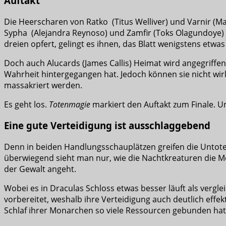
Auftakt
Die Heerscharen von Ratko (Titus Welliver) und Varnir (Ma
Sypha (Alejandra Reynoso) und Zamfir (Toks Olagundoye) be
dreien opfert, gelingt es ihnen, das Blatt wenigstens etwa
Doch auch Alucards (James Callis) Heimat wird angegriffe
Wahrheit hintergegangen hat. Jedoch können sie nicht wir
massakriert werden.
Es geht los.
Totenmagie
markiert den Auftakt zum Finale. U
Eine gute Verteidigung ist ausschlaggebend
Denn in beiden Handlungsschauplätzen greifen die Untoten 
überwiegend sieht man nur, wie die Nachtkreaturen die Me
der Gewalt angeht.
Wobei es in Draculas Schloss etwas besser läuft als verg
vorbereitet, weshalb ihre Verteidigung auch deutlich effekt
Schlaf ihrer Monarchen so viele Ressourcen gebunden hat