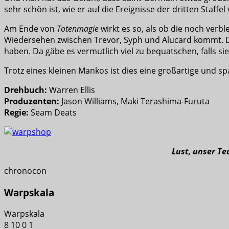
sehr schön ist, wie er auf die Ereignisse der dritten Staffe
Am Ende von
Totenmagie
wirkt es so, als ob die noch verb
Wiedersehen zwischen Trevor, Syph und Alucard kommt. Das 
haben. Da gäbe es vermutlich viel zu bequatschen, falls s
Trotz eines kleinen Mankos ist dies eine großartige und 
Drehbuch:
Warren Ellis
Produzenten:
Jason Williams, Maki Terashima-Furuta
Regie:
Seam Deats
Lust, unser T
chronocon
Warpskala
Warpskala
8
10
0
1