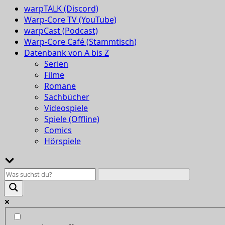
warpTALK (Discord)
Warp-Core TV (YouTube)
warpCast (Podcast)
Warp-Core Café (Stammtisch)
Datenbank von A bis Z
Serien
Filme
Romane
Sachbücher
Videospiele
Spiele (Offline)
Comics
Hörspiele