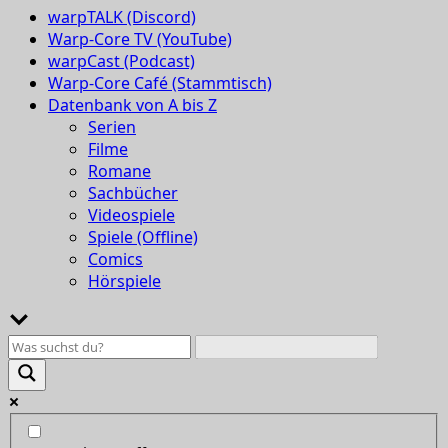
warpTALK (Discord)
Warp-Core TV (YouTube)
warpCast (Podcast)
Warp-Core Café (Stammtisch)
Datenbank von A bis Z
Serien
Filme
Romane
Sachbücher
Videospiele
Spiele (Offline)
Comics
Hörspiele