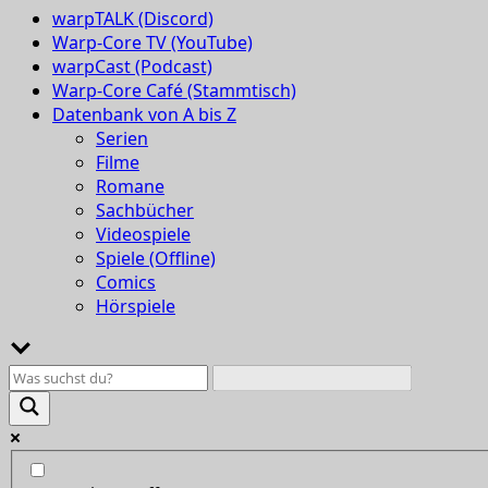
warpTALK (Discord)
Warp-Core TV (YouTube)
warpCast (Podcast)
Warp-Core Café (Stammtisch)
Datenbank von A bis Z
Serien
Filme
Romane
Sachbücher
Videospiele
Spiele (Offline)
Comics
Hörspiele