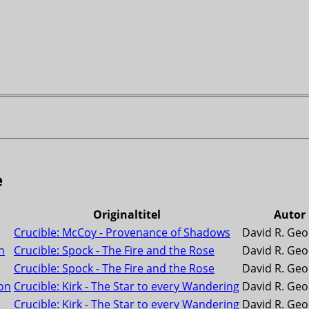
e
Originaltitel
Autor
Crucible: McCoy - Provenance of Shadows
David R. Geor
n
Crucible: Spock - The Fire and the Rose
David R. Geor
Crucible: Spock - The Fire and the Rose
David R. Geor
ion
Crucible: Kirk - The Star to every Wandering
David R. Geor
Crucible: Kirk - The Star to every Wandering
David R. Geor