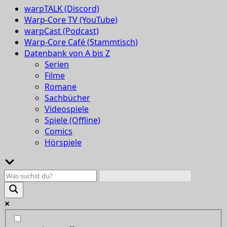
warpTALK (Discord)
Warp-Core TV (YouTube)
warpCast (Podcast)
Warp-Core Café (Stammtisch)
Datenbank von A bis Z
Serien
Filme
Romane
Sachbücher
Videospiele
Spiele (Offline)
Comics
Hörspiele