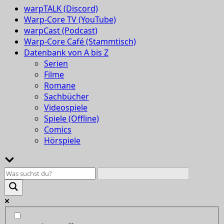
warpTALK (Discord)
Warp-Core TV (YouTube)
warpCast (Podcast)
Warp-Core Café (Stammtisch)
Datenbank von A bis Z
Serien
Filme
Romane
Sachbücher
Videospiele
Spiele (Offline)
Comics
Hörspiele