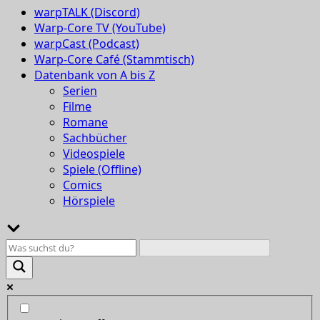
warpTALK (Discord)
Warp-Core TV (YouTube)
warpCast (Podcast)
Warp-Core Café (Stammtisch)
Datenbank von A bis Z
Serien
Filme
Romane
Sachbücher
Videospiele
Spiele (Offline)
Comics
Hörspiele