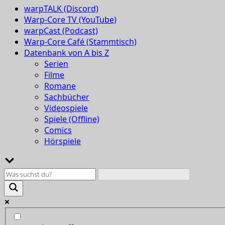
warpTALK (Discord)
Warp-Core TV (YouTube)
warpCast (Podcast)
Warp-Core Café (Stammtisch)
Datenbank von A bis Z
Serien
Filme
Romane
Sachbücher
Videospiele
Spiele (Offline)
Comics
Hörspiele