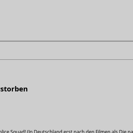
rstorben
Police Squad! (In Deutschland erst nach den Filmen als Die n