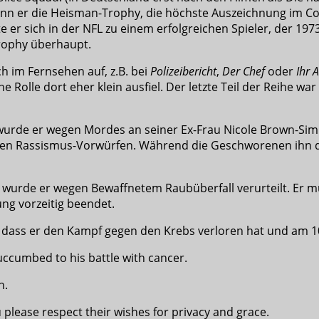
ann er die Heisman-Trophy, die höchste Auszeichnung im Col
 er sich in der NFL zu einem erfolgreichen Spieler, der 19
rophy überhaupt.
h im Fernsehen auf, z.B. bei
Polizeibericht
,
Der Chef
oder
Ihr 
lle dort eher klein ausfiel. Der letzte Teil der Reihe war z
 wurde er wegen Mordes an seiner Ex-Frau Nicole Brown-S
n Rassismus-Vorwürfen. Während die Geschworenen ihn des M
wurde er wegen Bewaffnetem Raubüberfall verurteilt. Er mus
g vorzeitig beendet.
, dass er den Kampf gegen den Krebs verloren hat und am 10.
uccumbed to his battle with cancer.
n.
u please respect their wishes for privacy and grace.