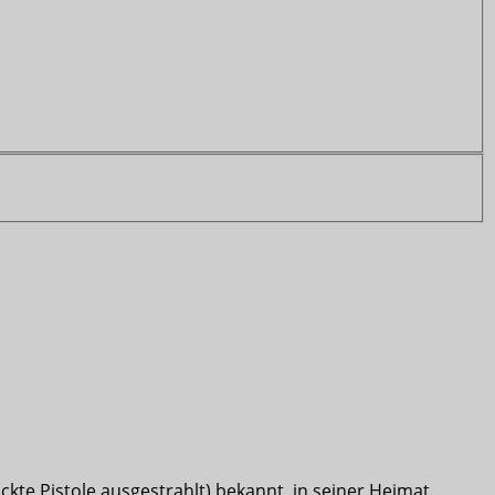
ackte Pistole ausgestrahlt) bekannt, in seiner Heimat