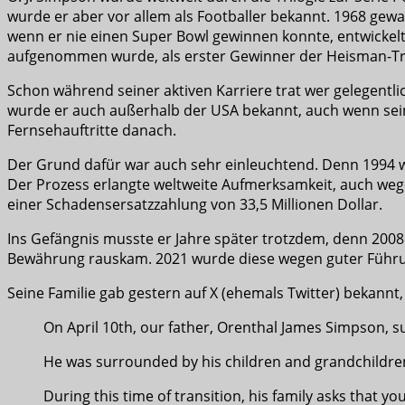
wurde er aber vor allem als Footballer bekannt. 1968 gew
wenn er nie einen Super Bowl gewinnen konnte, entwickelte
aufgenommen wurde, als erster Gewinner der Heisman-T
Schon während seiner aktiven Karriere trat wer gelegentlic
wurde er auch außerhalb der USA bekannt, auch wenn seine Ro
Fernsehauftritte danach.
Der Grund dafür war auch sehr einleuchtend. Denn 1994
Der Prozess erlangte weltweite Aufmerksamkeit, auch wege
einer Schadensersatzzahlung von 33,5 Millionen Dollar.
Ins Gefängnis musste er Jahre später trotzdem, denn 2008 
Bewährung rauskam. 2021 wurde diese wegen guter Führun
Seine Familie gab gestern auf X (ehemals Twitter) bekannt
On April 10th, our father, Orenthal James Simpson, s
He was surrounded by his children and grandchildre
During this time of transition, his family asks that yo