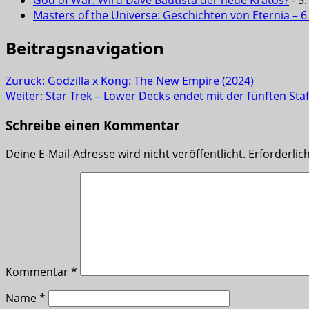
God of War: Wird Dave Bautista der neue Kratos?
- 5
Masters of the Universe: Geschichten von Eternia – 
Beitragsnavigation
Zurück:
Godzilla x Kong: The New Empire (2024)
Weiter:
Star Trek – Lower Decks endet mit der fünften Staf
Schreibe einen Kommentar
Deine E-Mail-Adresse wird nicht veröffentlicht.
Erforderlic
Kommentar
*
Name
*