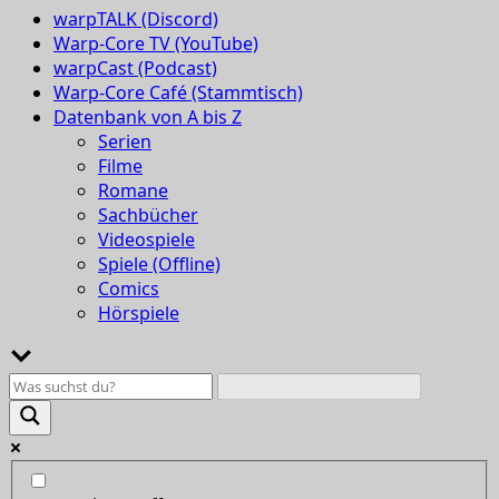
warpTALK (Discord)
Warp-Core TV (YouTube)
warpCast (Podcast)
Warp-Core Café (Stammtisch)
Datenbank von A bis Z
Serien
Filme
Romane
Sachbücher
Videospiele
Spiele (Offline)
Comics
Hörspiele