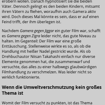
erobern wollen. Danach hypnotisiert sie die beiden
Väter. Dennoch gelingt es den beiden Kindern, mitsamt
ihren Vätern zu fliehen, woraufhin auch Gamera aktiv
wird. Doch dieses Mal könnte es sein, dass er auf einen
Feind trifft, der ihm überlegen ist.
Nachdem
Gamera gegen Jiggar
ein guter Film war, schafft
es
Gamera gegen Zigra
leider nicht, das gute Niveau zu
halten. Im Gegenteil: Der Film war eine große
Enttäuschung. Stellenweise wirkte es so, als ob die
Handlung mit heißer Nadel gestrickt wurde. Als ob
Drehbuchautor Niisan Takahashi einfach nur diverse
Elemente genommen hat, die zusammenwarf und
versuchte, das alles zu einer halbwegs glaubwürdigen
Filmhandlung zu verschmelzen. Was leider nicht so
wirklich funktionierte.
Wenn die Umweltverschmutzung kein großes
Thema ist
Womit der Film versucht zu punkten, ist das Thema