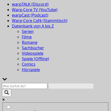
warpTALK (Discord)
Warp-Core TV (YouTube)
warpCast (Podcast)
Warp-Core Café (Stammtisch)
Datenbank von A bis Z
Serien
Filme
Romane
Sachbücher
Videospiele
Spiele (Offline)
Comics
Hörspiele