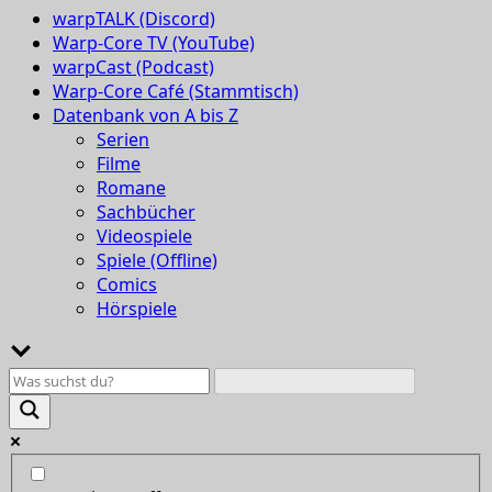
warpTALK (Discord)
Warp-Core TV (YouTube)
warpCast (Podcast)
Warp-Core Café (Stammtisch)
Datenbank von A bis Z
Serien
Filme
Romane
Sachbücher
Videospiele
Spiele (Offline)
Comics
Hörspiele