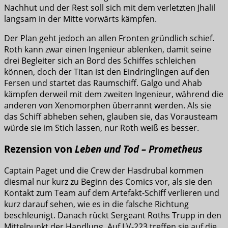
Nachhut und der Rest soll sich mit dem verletzten Jhalil
langsam in der Mitte vorwärts kämpfen.
Der Plan geht jedoch an allen Fronten gründlich schief.
Roth kann zwar einen Ingenieur ablenken, damit seine
drei Begleiter sich an Bord des Schiffes schleichen
können, doch der Titan ist den Eindringlingen auf den
Fersen und startet das Raumschiff. Galgo und Ahab
kämpfen derweil mit dem zweiten Ingenieur, während die
anderen von Xenomorphen überrannt werden. Als sie
das Schiff abheben sehen, glauben sie, das Vorausteam
würde sie im Stich lassen, nur Roth weiß es besser.
Rezension von
Leben und Tod – Prometheus
Captain Paget und die Crew der Hasdrubal kommen
diesmal nur kurz zu Beginn des Comics vor, als sie den
Kontakt zum Team auf dem Artefakt-Schiff verlieren und
kurz darauf sehen, wie es in die falsche Richtung
beschleunigt. Danach rückt Sergeant Roths Trupp in den
Mittelpunkt der Handlung. Auf LV-223 treffen sie auf die