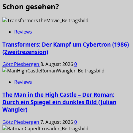
Schon gesehen?
Reviews
Transformers: Der Kampf um Cybertron (1986)
(Zweitrezension)
Götz Piesbergen
8. August 2026
0
Reviews
The Man in the High Castle – Der Roman:
Durch ein Spiegel ein dunkles Bild (Julian
Wangler)
Götz Piesbergen
7. August 2026
0