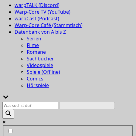
warpTALK (Discord)
Warp-Core TV (YouTube)
warpCast (Podcast)
Warp-Core Café (Stammtisch)
Datenbank von A bis Z
Serien
Filme
Romane
Sachbücher
Videospiele
Spiele (Offline)
Comics
Hörspiele