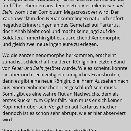
fünf Überlebenden aus dem letzten Vierteiler
Feuer und
Stein
, womit der Comic zum Megacrossover wird. Der
Yautia weckt in den Neuankömmlingen natürlich sofort
negative Erinnerungen an das Gemetzel auf Tartarus,
doch Ahab bleibt cool und macht keine Jagd auf die
Soldaten. Immerhin gibt es ausreichend Xenomorphe
und gleich zwei neue Ingenieure zu erlegen.
Wo die ganzen Xenomorphe herkommen, erscheint
zunächst schleierhaft, da deren Königin im letzten Band
von
Feuer und Stein
getötet wurde. Wie es scheint, konnte
sie aber noch rechtzeitig ein königliches Ei ausbrüten,
denn es gibt eine neue Königin, die ihrem Aussehen nach
aus einem einheimischen Tier geschlüpft sein muss.
Somit gibt es eine wahre Flut an Nachwuchs, dem als
erstes Rucker zum Opfer fällt. Nun muss er sich keinen
Kopf mehr über sein Vergehen auf Tartarus machen,
dennoch ist es schon sehr abrupt, wie er hier abserviert
wird.
Verwunderlich ist unterdessen, wie die fünf