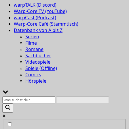
warpTALK (Discord)
Warp-Core TV (YouTube)
warpCast (Podcast)
Warp-Core Café (Stammtisch)
Datenbank von A bis Z
Serien
Filme
Romane
Sachbücher
Videospiele
Spiele (Offline)
Comics
Hörspiele