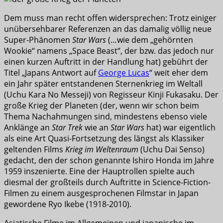
Dem muss man recht offen widersprechen: Trotz einiger
unübersehbarer Referenzen an das damalig völlig neue
Super-Phänomen
Star Wars
(…wie dem „gehörnten
Wookie“ namens „Space Beast“, der bzw. das jedoch nur
einen kurzen Auftritt in der Handlung hat) gebührt der
Titel „Japans Antwort auf
George Lucas
“ weit eher dem
ein Jahr später entstandenen Sternenkrieg im Weltall
(Uchu Kara No Messeji) von Regisseur Kinji Fukasaku. Der
große Krieg der Planeten (der, wenn wir schon beim
Thema Nachahmungen sind, mindestens ebenso viele
Anklänge an
Star Trek
wie an
Star Wars
hat) war eigentlich
als eine Art Quasi-Fortsetzung des längst als Klassiker
geltenden Films
Krieg im Weltenraum
(Uchu Dai Senso)
gedacht, den der schon genannte Ishiro Honda im Jahre
1959 inszenierte. Eine der Hauptrollen spielte auch
diesmal der großteils durch Auftritte in Science-Fiction-
Filmen zu einem ausgesprochenen Filmstar in Japan
gewordene Ryo Ikebe (1918-2010).
Asiatische Filme im Allgemeinen und japanische im