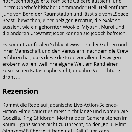
hochtechnologisierte römische Galeere aussieht, und
ihrem Oberbefehlshaber Commander Hell. Hell entführt
June von Bord der Raumstation und lässt sie vom „Space
Beast“ bewachen, einer pelzigen Kreatur, die exakt so
aussieht wie ein gehörnter Wookie. Miyoshi, Muroi und
die anderen Crewmitglieder können sie jedoch befreien.
Es kommt zur finalen Schlacht zwischen der Gohten und
ihrer Mannschaft und den Venusiern, nachdem die Crew
erfahren hat, dass diese die Erde vor allem deswegen
erobern wollen, weil ihre eigene Welt am Rand einer
kosmischen Katastrophe steht, und ihre Vernichtung
droht …
Rezension
Kommt die Rede auf japanische Live-Action-Science-
Fiction-Filme dauert es meist nicht lange und Namen wie
Godzilla, King Ghidorah, Mothra oder Gamera stehen im
Raum – ganz sicher nicht zu Unrecht, da der „Kaiju-Film“
(sinngemäß übersetzt bedeutet „Kaiju“ übrigens