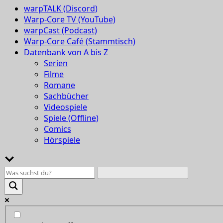
warpTALK (Discord)
Warp-Core TV (YouTube)
warpCast (Podcast)
Warp-Core Café (Stammtisch)
Datenbank von A bis Z
Serien
Filme
Romane
Sachbücher
Videospiele
Spiele (Offline)
Comics
Hörspiele