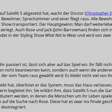
auf Satellit 5 abgesetzt hat, wacht der Doctor (
Christopher E
ge Bewohner, Sprechzimmer und einer fliegt raus. Alle Bewo
ie Show transportiert. Der Hauptgewinn: Man darf weiterlebe
zerlegt.
Auch Rose und Jack (John Barrowman) finden sich i
ndet in der Styling Show
What Not to Wear
und wird von zwei 
hr passiert ist, lässt sich aber auf das Spiel ein. Ihr fällt 
agen nicht beantworten kann, sondern auch wenn die anderen 
der vom Team raus gewählt wird: Es bleibt nicht viel von ih
t hat, überlistet er das System, muss das Haus verlassen, 
erin begleitet ihn. Sie erklärt ihm, dass Satellit 5 nun die 
iert werden, in denen die Menschen um ihr Leben spielen. S
 auf die Suche nach Rose. Diese hat es zwar ins Finale gesch
desintegriert.