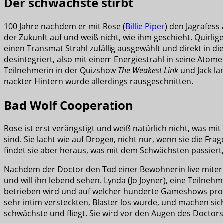
Der schwächste stirbt
100 Jahre nachdem er mit Rose (
Billie Piper
) den Jagrafess 
der Zukunft auf und weiß nicht, wie ihm geschieht. Quirli
einen Transmat Strahl zufällig ausgewählt und direkt in d
desintegriert, also mit einem Energiestrahl in seine Atome 
Teilnehmerin in der Quizshow
The Weakest Link
und Jack la
nackter Hintern wurde allerdings rausgeschnitten.
Bad Wolf Cooperation
Rose ist erst verängstigt und weiß natürlich nicht, was mit i
sind. Sie lacht wie auf Drogen, nicht nur, wenn sie die Fr
findet sie aber heraus, was mit dem Schwächsten passiert, 
Nachdem der Doctor den Tod einer Bewohnerin live miterleb
und will ihn lebend sehen. Lynda (Jo Joyner), eine Teilnehm
betrieben wird und auf welcher hunderte Gameshows produz
sehr intim versteckten, Blaster los wurde, und machen sich
schwächste und fliegt. Sie wird vor den Augen des Doctors 