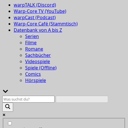
warpTALK (Discord)
Warp-Core TV (YouTube)
warpCast (Podcast)
Warp-Core Café (Stammtisch)
Datenbank von A bis Z
Serien
Filme
Romane
Sachbücher
Videospiele
Spiele (Offline)
Comics
Hörspiele