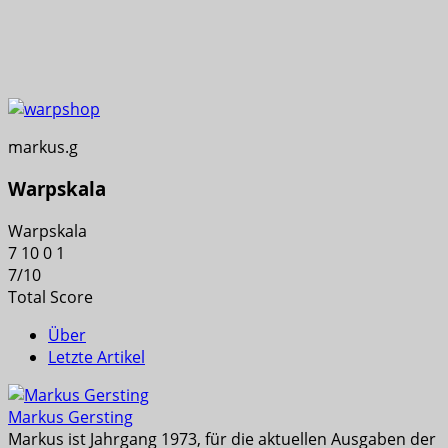
markus.g
Warpskala
Warpskala
7
10
0
1
7
/
10
Total Score
Über
Letzte Artikel
Markus Gersting
Markus ist Jahrgang 1973, für die aktuellen Ausgaben der