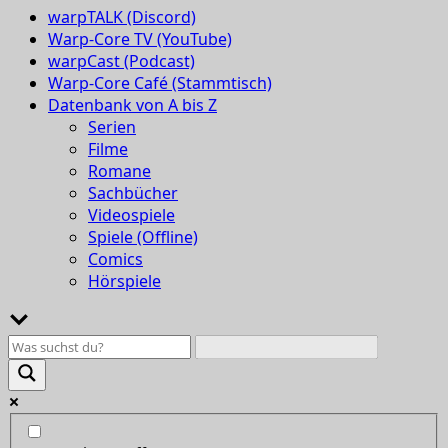
warpTALK (Discord)
Warp-Core TV (YouTube)
warpCast (Podcast)
Warp-Core Café (Stammtisch)
Datenbank von A bis Z
Serien
Filme
Romane
Sachbücher
Videospiele
Spiele (Offline)
Comics
Hörspiele