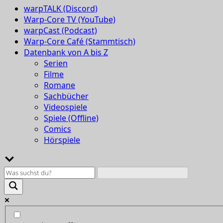
warpTALK (Discord)
Warp-Core TV (YouTube)
warpCast (Podcast)
Warp-Core Café (Stammtisch)
Datenbank von A bis Z
Serien
Filme
Romane
Sachbücher
Videospiele
Spiele (Offline)
Comics
Hörspiele