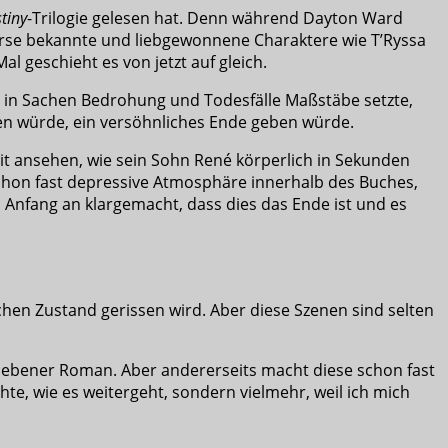
tiny
-Trilogie gelesen hat. Denn während Dayton Ward
tverse bekannte und liebgewonnene Charaktere wie T’Ryssa
l geschieht es von jetzt auf gleich.
ja in Sachen Bedrohung und Todesfälle Maßstäbe setzte,
en würde, ein versöhnliches Ende geben würde.
mit ansehen, wie sein Sohn René körperlich in Sekunden
e schon fast depressive Atmosphäre innerhalb des Buches,
 Anfang an klargemacht, dass dies das Ende ist und es
chen Zustand gerissen wird. Aber diese Szenen sind selten
riebener Roman. Aber andererseits macht diese schon fast
hte, wie es weitergeht, sondern vielmehr, weil ich mich