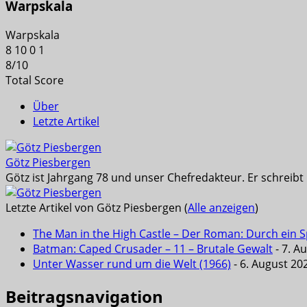
Warpskala
Warpskala
8
10
0
1
8
/
10
Total Score
Über
Letzte Artikel
Götz Piesbergen
Götz ist Jahrgang 78 und unser Chefredakteur. Er schreib
Letzte Artikel von Götz Piesbergen
(
Alle anzeigen
)
The Man in the High Castle – Der Roman: Durch ein Sp
Batman: Caped Crusader – 11 – Brutale Gewalt
- 7. A
Unter Wasser rund um die Welt (1966)
- 6. August 20
Beitragsnavigation