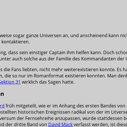
ilweise sogar ganze Universen an, und anscheinend kann nic
 kontaktieren.
ng, dass sein einstiger Captain ihm helfen kann. Doch schon
unter auch solche aus der Familie des Kommandanten der U.
die Fans liebten, nicht mehr weiterexistieren konnte. Es hat
ten, die so nur im Romanformat existieren konnten. Man den
Sektion 31
wirklich das Sagen hatte.
nn
rd
früh mitgeteilt, wie er im Anhang des ersten Bandes von
gestellten historischen Ereignissen radikal von der im Litv
iversum der Fernsehreihe anzupassen, wurde stattdessen bes
nd der dritte Band von
David Mack
verfasst werden, ist dies