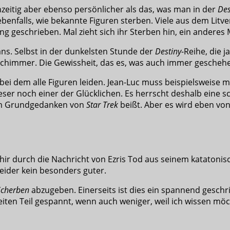
zeitig aber ebenso persönlicher als das, was man in der
Des
 ebenfalls, wie bekannte Figuren sterben. Viele aus dem Li
geschrieben. Mal zieht sich ihr Sterben hin, ein anderes Ma
s. Selbst in der dunkelsten Stunde der
Destiny
-Reihe, die 
schimmer. Die Gewissheit, das es, was auch immer gescheh
 bei dem alle Figuren leiden. Jean-Luc muss beispielsweise 
 dieser noch einer der Glücklichen. Es herrscht deshalb ein
 dem Grundgedanken von
Star Trek
beißt. Aber es wird eben von
hir durch die Nachricht von Ezris Tod aus seinem katatonis
leider kein besonders guter.
 Scherben
abzugeben. Einerseits ist dies ein spannend gesch
eiten Teil gespannt, wenn auch weniger, weil ich wissen möc