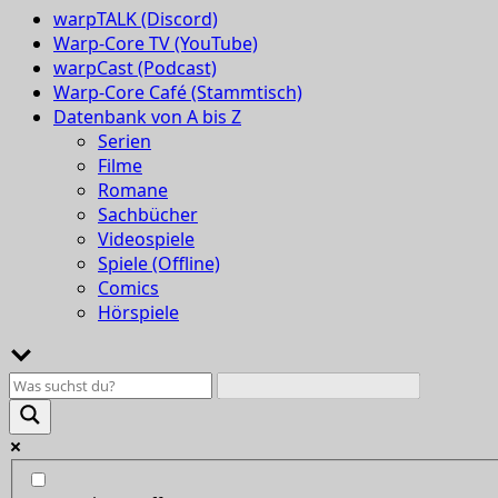
warpTALK (Discord)
Warp-Core TV (YouTube)
warpCast (Podcast)
Warp-Core Café (Stammtisch)
Datenbank von A bis Z
Serien
Filme
Romane
Sachbücher
Videospiele
Spiele (Offline)
Comics
Hörspiele