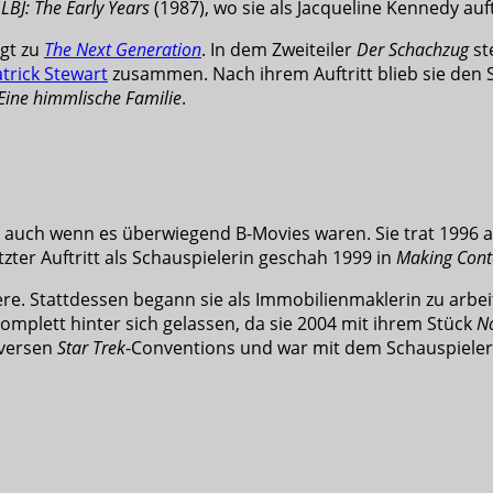
e
LBJ: The Early Years
(1987), wo sie als Jacqueline Kennedy auft
gt zu
The Next Generation
. In dem Zweiteiler
Der Schachzug
ste
atrick Stewart
zusammen. Nach ihrem Auftritt blieb sie den Sc
Eine himmlische Familie
.
n, auch wenn es überwiegend B-Movies waren. Sie trat 1996 
letzter Auftritt als Schauspielerin geschah 1999 in
Making Cont
ere. Stattdessen begann sie als Immobilienmaklerin zu arbei
e komplett hinter sich gelassen, da sie 2004 mit ihrem Stück
No
iversen
Star Trek
-Conventions und war mit dem Schauspieler 