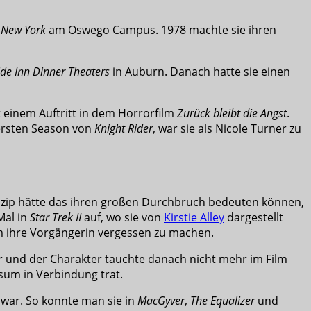
f New York
am Oswego Campus. 1978 machte sie ihren
ide Inn Dinner Theaters
in Auburn. Danach hatte sie einen
it einem Auftritt in dem Horrorfilm
Zurück bleibt die Angst
.
 ersten Season von
Knight Rider
, war sie als Nicole Turner zu
nzip hätte das ihren großen Durchbruch bedeuten können,
Mal in
Star Trek II
auf, wo sie von
Kirstie Alley
dargestellt
um ihre Vorgängerin vergessen zu machen.
ar und der Charakter tauchte danach nicht mehr im Film
rsum in Verbindung trat.
 war. So konnte man sie in
MacGyver
,
The Equalizer
und