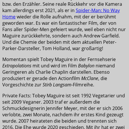
bzw. den Erzähler. Seine reale Rückkehr vor die Kamera
kam allerdings erst 2021, als er in
Spider-Man: No Way
Home
wieder die Rolle aufnahm, mit der er berühmt
geworden war. Es war ein fantastischer Film, der von
Fans aller Spider-Men gefeiert wurde, weil eben nicht nur
Maguire zurückkehrte, sondern auch Andrew Garfield.
Und die Chemie der beiden mit dem aktuellen Peter-
Parker-Darsteller, Tom Holland, war großartig!
Momentan spielt Tobey Maguire in der Fernsehserie
Extrapolations
mit und wird im Film
Babylon
niemand
Geringeren als Charlie Chaplin darstellen. Ebenso
produziert er gerade den Actionfilm
McClane
, die
Vorgeschichte zur
Stirb Langsam
-Filmreihe.
Private Facts: Tobey Maguire ist seit 1992 Vegetarier und
seit 2009 Veganer. 2003 traf er außerdem die
Schmuckdesignerin Jennifer Meyer, mit der er sich 2006
verlobte, zwei Monate, nachdem ihr erstes Kind gezeugt
wurde. 2007 heirateten die beiden und trennten sich
2016. Die Ehe wurde 2020 geschieden. Mit ihr hat er zwei