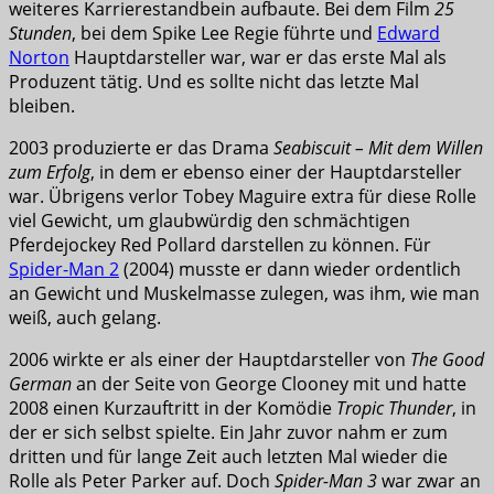
weiteres Karrierestandbein aufbaute. Bei dem Film
25
Stunden
, bei dem Spike Lee Regie führte und
Edward
Norton
Hauptdarsteller war, war er das erste Mal als
Produzent tätig. Und es sollte nicht das letzte Mal
bleiben.
2003 produzierte er das Drama
Seabiscuit – Mit dem Willen
zum Erfolg
, in dem er ebenso einer der Hauptdarsteller
war. Übrigens verlor Tobey Maguire extra für diese Rolle
viel Gewicht, um glaubwürdig den schmächtigen
Pferdejockey Red Pollard darstellen zu können. Für
Spider-Man 2
(2004) musste er dann wieder ordentlich
an Gewicht und Muskelmasse zulegen, was ihm, wie man
weiß, auch gelang.
2006 wirkte er als einer der Hauptdarsteller von
The Good
German
an der Seite von George Clooney mit und hatte
2008 einen Kurzauftritt in der Komödie
Tropic Thunder
, in
der er sich selbst spielte. Ein Jahr zuvor nahm er zum
dritten und für lange Zeit auch letzten Mal wieder die
Rolle als Peter Parker auf. Doch
Spider-Man 3
war zwar an