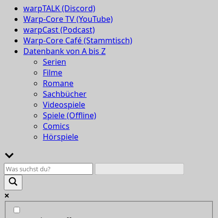
warpTALK (Discord)
Warp-Core TV (YouTube)
warpCast (Podcast)
Warp-Core Café (Stammtisch)
Datenbank von A bis Z
Serien
Filme
Romane
Sachbücher
Videospiele
Spiele (Offline)
Comics
Hörspiele