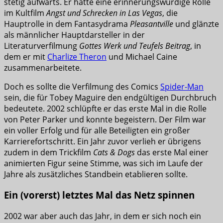
stetig aufwärts. Er hatte eine erinnerungswürdige Rolle
im Kultfilm
Angst und Schrecken in Las Vegas
, die
Hauptrolle in dem Fantasydrama
Pleasantville
und glänzte
als männlicher Hauptdarsteller in der
Literaturverfilmung
Gottes Werk und Teufels Beitrag
, in
dem er mit
Charlize Theron
und Michael Caine
zusammenarbeitete.
Doch es sollte die Verfilmung des Comics
Spider-Man
sein, die für Tobey Maguire den endgültigen Durchbruch
bedeutete. 2002 schlüpfte er das erste Mal in die Rolle
von Peter Parker und konnte begeistern. Der Film war
ein voller Erfolg und für alle Beteiligten ein großer
Karrierefortschritt. Ein Jahr zuvor verlieh er übrigens
zudem in dem Trickfilm
Cats & Dogs
das erste Mal einer
animierten Figur seine Stimme, was sich im Laufe der
Jahre als zusätzliches Standbein etablieren sollte.
Ein (vorerst) letztes Mal das Netz spinnen
2002 war aber auch das Jahr, in dem er sich noch ein