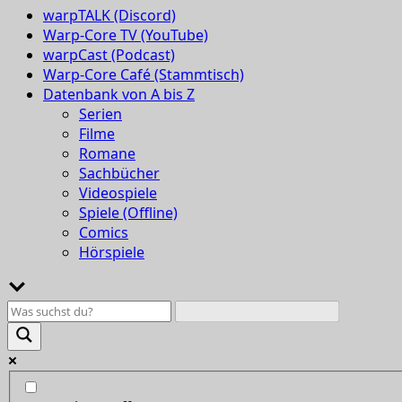
warpTALK (Discord)
Warp-Core TV (YouTube)
warpCast (Podcast)
Warp-Core Café (Stammtisch)
Datenbank von A bis Z
Serien
Filme
Romane
Sachbücher
Videospiele
Spiele (Offline)
Comics
Hörspiele