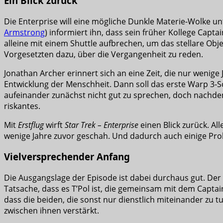
Ein Blick zurück
Die Enterprise will eine mögliche Dunkle Materie-Wolke un
Armstrong
) informiert ihn, dass sein früher Kollege Cap
alleine mit einem Shuttle aufbrechen, um das stellare Obj
Vorgesetzten dazu, über die Vergangenheit zu reden.
Jonathan Archer erinnert sich an eine Zeit, die nur wenige
Entwicklung der Menschheit. Dann soll das erste Warp 3-Sc
aufeinander zunächst nicht gut zu sprechen, doch nachdem
riskantes.
Mit
Erstflug
wirft
Star Trek – Enterprise
einen Blick zurück. All
wenige Jahre zuvor geschah. Und dadurch auch einige Prob
Vielversprechender Anfang
Die Ausgangslage der Episode ist dabei durchaus gut. De
Tatsache, dass es T’Pol ist, die gemeinsam mit dem Captain
dass die beiden, die sonst nur dienstlich miteinander z
zwischen ihnen verstärkt.