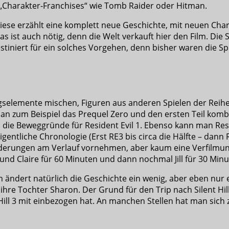
 „Charakter-Franchises“ wie Tomb Raider oder Hitman.
ese erzählt eine komplett neue Geschichte, mit neuen Cha
das ist auch nötig, denn die Welt verkauft hier den Film. Di
destiniert für ein solches Vorgehen, denn bisher waren die 
gselemente mischen, Figuren aus anderen Spielen der Reihe
 man zum Beispiel das Prequel Zero und den ersten Teil kom
die Beweggründe für Resident Evil 1. Ebenso kann man Resid
entliche Chronologie (Erst RE3 bis circa die Hälfte – dann 
derungen am Verlauf vornehmen, aber kaum eine Verfilmung m
 und Claire für 60 Minuten und dann nochmal Jill für 30 Min
lm ändert natürlich die Geschichte ein wenig, aber eben nur
re Tochter Sharon. Der Grund für den Trip nach Silent Hill 
ll 3 mit einbezogen hat. An manchen Stellen hat man sich zu