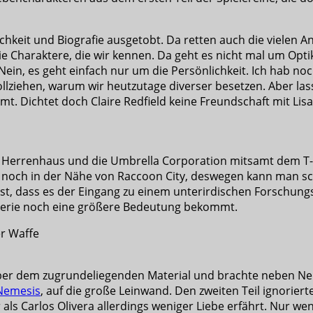
hkeit und Biografie ausgetobt. Da retten auch die vielen Ans
die Charaktere, die wir kennen. Da geht es nicht mal um Opt
 Nein, es geht einfach nur um die Persönlichkeit. Ich hab n
llziehen, warum wir heutzutage diverser besetzen.
Aber las
mt. Dichtet doch Claire Redfield keine Freundschaft mit Lisa
ein) Herrenhaus und die Umbrella Corporation mitsamt dem T
r noch in der Nähe von Raccoon City, deswegen kann man 
st, dass es der Eingang zu einem unterirdischen Forschungs
er Serie noch eine größere Bedeutung bekommt.
er dem zugrundeliegenden Material und brachte neben Neme
 Nemesis
, auf die große Leinwand. Den zweiten Teil ignoriert
r als Carlos Olivera allerdings weniger Liebe erfährt. Nur