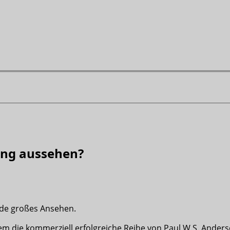
mung aussehen?
ade großes Ansehen.
em die kommerziell erfolgreiche Reihe von Paul W.S. Ande