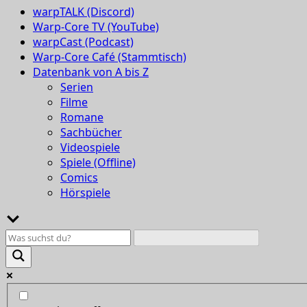
warpTALK (Discord)
Warp-Core TV (YouTube)
warpCast (Podcast)
Warp-Core Café (Stammtisch)
Datenbank von A bis Z
Serien
Filme
Romane
Sachbücher
Videospiele
Spiele (Offline)
Comics
Hörspiele