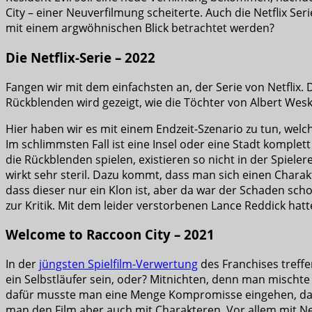
City – einer Neuverfilmung scheiterte. Auch die Netflix Ser
mit einem argwöhnischen Blick betrachtet werden?
Die Netflix-Serie – 2022
Fangen wir mit dem einfachsten an, der Serie von Netflix.
Rückblenden wird gezeigt, wie die Töchter von Albert We
Hier haben wir es mit einem Endzeit-Szenario zu tun, welch
Im schlimmsten Fall ist eine Insel oder eine Stadt komplet
die Rückblenden spielen, existieren so nicht in der Spiel
wirkt sehr steril. Dazu kommt, dass man sich einen Char
dass dieser nur ein Klon ist, aber da war der Schaden sch
zur Kritik. Mit dem leider verstorbenen Lance Reddick hat
Welcome to Raccoon City – 2021
In der
jüngsten Spielfilm-Verwertung
des Franchises treffe
ein Selbstläufer sein, oder? Mitnichten, denn man mischte 
dafür musste man eine Menge Kompromisse eingehen, damit
man den Film aber auch mit Charakteren. Vor allem mit Ne