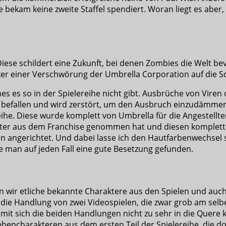
ie bekam keine zweite Staffel spendiert. Woran liegt es aber
 Diese schildert eine Zukunft, bei denen Zombies die Welt 
sker einer Verschwörung der Umbrella Corporation auf die 
es es so in der Spielereihe nicht gibt. Ausbrüche von Viren
t befallen und wird zerstört, um den Ausbruch einzudämmen. 
ereihe. Diese wurde komplett von Umbrella für die Angestell
akter aus dem Franchise genommen hat und diesen komplett 
on angerichtet. Und dabei lasse ich den Hautfarbenwechsel 
te man auf jeden Fall eine gute Besetzung gefunden.
n wir etliche bekannte Charaktere aus den Spielen und auch 
die Handlung von zwei Videospielen, die zwar grob am selben
 sich die beiden Handlungen nicht zu sehr in die Quere k
bencharakteren aus dem ersten Teil der Spielereihe, die d