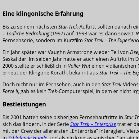
Eine klingonische Erfahrung
Bis zu seinem nächsten
Star-Trek
-Auftritt sollten danach ei
– Tödliche Bedrohung
(1997) auf. 1998 war es dann soweit: 
Fernsehserie, sondern im Kurzfilm
Star Trek – The Experienc
Ein Jahr später war Vaughn Armstrong wieder Teil von
Dee
Seskal dar. Im selben Jahr hatte er auch einen Auftritt im
2000 stellte er schließlich in
Voller Wut
einen vidiianischen 
erneut der Klingone Korath, bekannt aus
Star Trek – The Ex
Doch nicht nur im Fernsehen, auch in den
Star-Trek
-Videos
Force II
, gab es kein
Trek
-Computerspiel, in dem er nicht ir
Bestleistungen
Bis 2001 hatten seine bisherigen Fernsehauftritte in
Star T
sich das ändern. In der Serie
Star Trek – Enterprise
trat er d
mit der Crew der allerersten „Enterprise“ interagiert. Vi
in
Schlafende Hunde
und als ein kreetassanischer Captain i