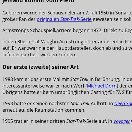
Jemand kommt vom Pferd
Geboren wurde der Schauspieler am 7. Juli 1950 in Sonaro,
großer Fan der
originalen
Star-Trek
-Serie
gewesen sein soll
Armstrongs Schauspielkarriere begann 1977. Direkt zu Begin
In den 80ern trat Vaughn Armstrong unter anderem in Fi
auf. Er war zwar nie der Hauptdarsteller, doch ab und zu w
liefen einsortiert werden können.
Der erste (zweite) seiner Art
1988 kam er das erste Mal mit
Star Trek
in Berührung. In d
Interessanterweise war er nach Worf (
Michael Dorn
) der e
Übrigens hatte er beim ursprünglichen Casting für
TNG
für
1993 hatte er seinen nächsten
Star-Trek
-Auftritt. In
Deep Sp
erneut auf die Raumstation kommen.
1995 trat er in seiner dritten
Star-Trek
-Serie auf. In
Voyager