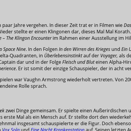
n paar Jahre vergehen. In dieser Zeit trat er in Filmen wie
Das
Wieder stellte er einen Klingonen dar, dieses Mal Mal Korat
e – The Klingon Encounter
im Rahmen einer Ausstellung im Hil
p Space Nine
. In den Folgen
In den Wirren des Krieges
und
Ein 
 Delta-Quadranten, in
Überlebensinstinkt
auf der
Voyager,
als d
Captain dar und in der Folge
Fleisch und Blut
einen Alpha-Hiro
perience
. Er ist somit der einzige Schauspieler, der in acht 
pielen war Vaughn Armstrong wiederholt vertreten. Von 20
gendeine Rolle sprach.
rek
zwei Dinge gemeinsam. Er spielte einen Außerirdischen un
as erste Mal als ein Mensch auf. Er stellte dort den wiederk
erzehnmal insgesamt schauspielerte er die Figur. Doch ebens
n
Vox Sola
und
Eine Nacht Krankenstation
auf. Seinen letzten Au