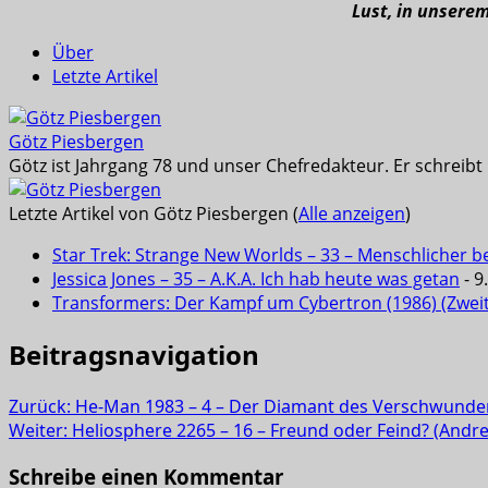
Lust, in unsere
Über
Letzte Artikel
Götz Piesbergen
Götz ist Jahrgang 78 und unser Chefredakteur. Er schreib
Letzte Artikel von Götz Piesbergen
(
Alle anzeigen
)
Star Trek: Strange New Worlds – 33 – Menschlicher b
Jessica Jones – 35 – A.K.A. Ich hab heute was getan
- 9
Transformers: Der Kampf um Cybertron (1986) (Zwei
Beitragsnavigation
Zurück:
He-Man 1983 – 4 – Der Diamant des Verschwund
Weiter:
Heliosphere 2265 – 16 – Freund oder Feind? (Andr
Schreibe einen Kommentar