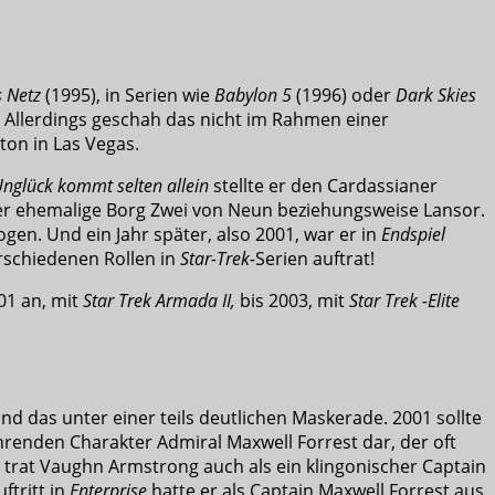
 Netz
(1995), in Serien wie
Babylon 5
(1996) oder
Dark Skies
h. Allerdings geschah das nicht im Rahmen einer
ton in Las Vegas.
Unglück kommt selten allein
stellte er den Cardassianer
er ehemalige Borg Zwei von Neun beziehungsweise Lansor.
gen. Und ein Jahr später, also 2001, war er in
Endspiel
verschiedenen Rollen in
Star-Trek-
Serien auftrat!
01 an, mit
Star Trek Armada II,
bis 2003, mit
Star Trek -Elite
d das unter einer teils deutlichen Maskerade. 2001 sollte
ehrenden Charakter Admiral Maxwell Forrest dar, der oft
o trat Vaughn Armstrong auch als ein klingonischer Captain
ftritt in
Enterprise
hatte er als Captain Maxwell Forrest aus