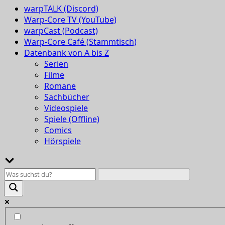
warpTALK (Discord)
Warp-Core TV (YouTube)
warpCast (Podcast)
Warp-Core Café (Stammtisch)
Datenbank von A bis Z
Serien
Filme
Romane
Sachbücher
Videospiele
Spiele (Offline)
Comics
Hörspiele