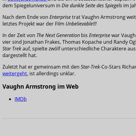
dem Spiegeluniversum in
Die dunkle Seite des Spiegels
im Ja
Nach dem Ende von
Enterprise
trat Vaughn Armstrong weite
letztes Projekt war der Film
Unbelievable!!!
In der Zeit von
The Next Generation
bis
Enterprise
war Vaughn 
vier sind Jonathan Frakes, Thomas Kopache und Randy Ogles
Star Trek
auf, spielte zwölf unterschiedliche Charaktere a
dargestellt hat.
Zuletzt hat er gemeinsam mit den
Star-Trek-
Co-Stars Richa
weitergeht
, ist allerdings unklar.
Vaughn Armstrong im Web
IMDb