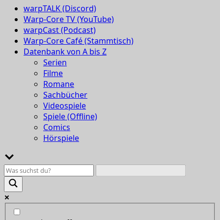
warpTALK (Discord)
Warp-Core TV (YouTube)
warpCast (Podcast)
Warp-Core Café (Stammtisch)
Datenbank von A bis Z
Serien
Filme
Romane
Sachbücher
Videospiele
Spiele (Offline)
Comics
Hörspiele