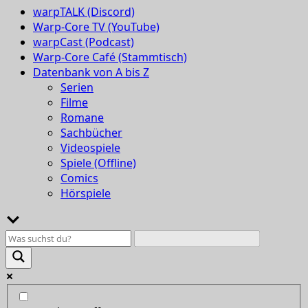
warpTALK (Discord)
Warp-Core TV (YouTube)
warpCast (Podcast)
Warp-Core Café (Stammtisch)
Datenbank von A bis Z
Serien
Filme
Romane
Sachbücher
Videospiele
Spiele (Offline)
Comics
Hörspiele