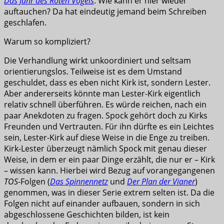
Das Jahr des Roten Vogels
. Wie kann er hier wieder
auftauchen? Da hat eindeutig jemand beim Schreiben
geschlafen.
Warum so kompliziert?
Die Verhandlung wirkt unkoordiniert und seltsam
orientierungslos. Teilweise ist es dem Umstand
geschuldet, dass es eben nicht Kirk ist, sondern Lester.
Aber andererseits könnte man Lester-Kirk eigentlich
relativ schnell überführen. Es würde reichen, nach ein
paar Anekdoten zu fragen. Spock gehört doch zu Kirks
Freunden und Vertrauten. Für ihn dürfte es ein Leichtes
sein, Lester-Kirk auf diese Weise in die Enge zu treiben.
Kirk-Lester überzeugt nämlich Spock mit genau dieser
Weise, in dem er ein paar Dinge erzählt, die nur er – Kirk
– wissen kann. Hierbei wird Bezug auf vorangegangenen
TOS
-Folgen (
Das Spinnennetz
und
Der
Plan der Vianer
)
genommen, was in dieser Serie extrem selten ist. Da die
Folgen nicht auf einander aufbauen, sondern in sich
abgeschlossene Geschichten bilden, ist kein