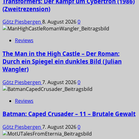
Transformers: Der Kampf um Cybertron (1986)
(Zweitrezension)
Götz Piesbergen
8. August 2026
0
Reviews
The Man in the High Castle – Der Roman:
Durch ein Spiegel ein dunkles Bild (Julian
Wangler)
Götz Piesbergen
7. August 2026
0
Reviews
Batman: Caped Crusader – 11 – Brutale Gewalt
Götz Piesbergen
7. August 2026
0