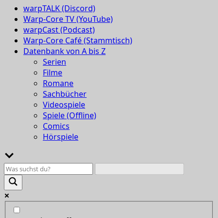
warpTALK (Discord)
Warp-Core TV (YouTube)
warpCast (Podcast)
Warp-Core Café (Stammtisch)
Datenbank von A bis Z
Serien
Filme
Romane
Sachbücher
Videospiele
Spiele (Offline)
Comics
Hörspiele