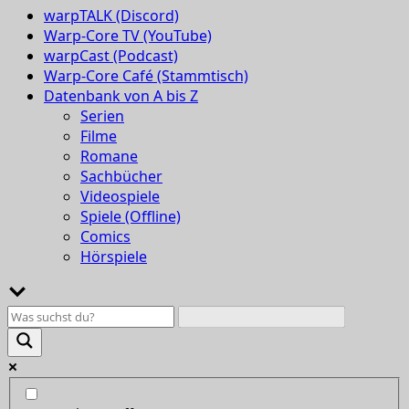
warpTALK (Discord)
Warp-Core TV (YouTube)
warpCast (Podcast)
Warp-Core Café (Stammtisch)
Datenbank von A bis Z
Serien
Filme
Romane
Sachbücher
Videospiele
Spiele (Offline)
Comics
Hörspiele