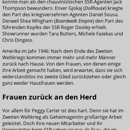
konnte man als den chauvinistischen SSR-Agenten Jack
Thompson bewundern. Enver Gjokaj (
Dollhouse
) kriegte
den Part des kriegsversehrten Agenten Daniel Sousa.
Derweil Shea Whigham (
Boardwalk Empire
) den Part des
führenden Kopfes der SSR Roger Dooley erhielt.
Showrunner wurden Tara Butters, Michele Fazekas und
Chris Dingess.
Amerika im Jahr 1946: Nach dem Ende des Zweiten
Weltkriegs kommen immer mehr und mehr Männer
zurück nach Hause. Von den Frauen, von denen einige
ihre Arbeit gemacht haben, wird erwartet, dass sie sich
widerstandslos ins zweite Glied zurückziehen oder gleich
ganz wieder Hausfrauen werden.
Frauen zurück an den Herd
Vor allem für Peggy Carter ist dies hart. Denn sie hat im
Zweiten Weltkrieg als Geheimagentin großartige Arbeit
geleistet. Doch ihre neuen Mitarbeiter und ihr
Vorgesetzter beim SSR sehen sie nur als Frau, die im