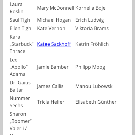
Laura
Mary McDonnell
Kornelia Boje
Roslin
Saul Tigh
Michael Hogan
Erich Ludwig
Ellen Tigh
Kate Vernon
Viktoria Brams
Kara
„Starbuck“
Katee Sackhoff
Katrin Fröhlich
Thrace
Lee
„Apollo“
Jamie Bamber
Philipp Moog
Adama
Dr. Gaius
James Callis
Manou Lubowski
Baltar
Nummer
Tricia Helfer
Elisabeth Günther
Sechs
Sharon
„Boomer“
Valerii /