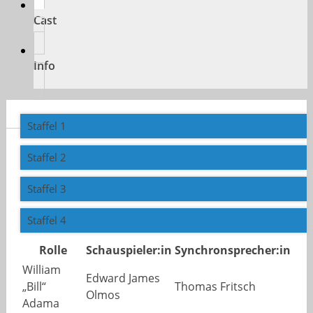
Cast
Info
Staffel 1
Staffel 2
Staffel 3
Staffel 4
Rolle
Schauspieler:in
Synchronsprecher:in
William
Edward James
„Bill“
Thomas Fritsch
Olmos
Adama