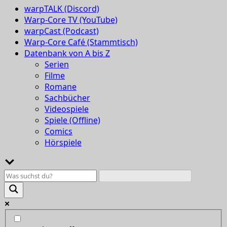
warpTALK (Discord)
Warp-Core TV (YouTube)
warpCast (Podcast)
Warp-Core Café (Stammtisch)
Datenbank von A bis Z
Serien
Filme
Romane
Sachbücher
Videospiele
Spiele (Offline)
Comics
Hörspiele