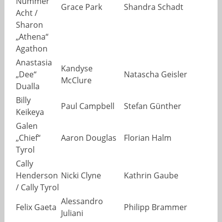
Nummer
Grace Park
Shandra Schadt
Acht /
Sharon
„Athena“
Agathon
Anastasia
Kandyse
„Dee“
Natascha Geisler
McClure
Dualla
Billy
Paul Campbell
Stefan Günther
Keikeya
Galen
„Chief“
Aaron Douglas
Florian Halm
Tyrol
Cally
Henderson
Nicki Clyne
Kathrin Gaube
/ Cally Tyrol
Alessandro
Felix Gaeta
Philipp Brammer
Juliani