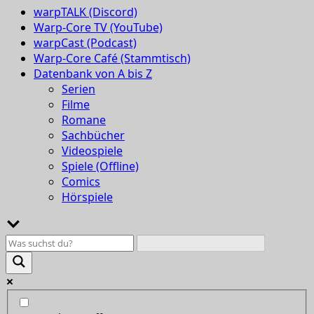
warpTALK (Discord)
Warp-Core TV (YouTube)
warpCast (Podcast)
Warp-Core Café (Stammtisch)
Datenbank von A bis Z
Serien
Filme
Romane
Sachbücher
Videospiele
Spiele (Offline)
Comics
Hörspiele