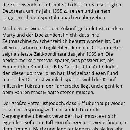
die Zeitreisenden und leiht sich den unbeaufsichtigten
DeLorean, um ins Jahr 1955 zu reisen und seinem
jüngeren Ich den Sportalmanach zu übergeben.
Nachdem er wieder in der Zukunft gelandet ist, merken
Marty und der Doc zunächst nicht, dass ihre
Zeitmaschine zwischenzeitlich benutzt worden ist. Das
allein ist schon ein Logikfehler, denn das Chronometer
zeigt als letzte Zeitkoordinate das Jahr 1955 an. Die
beiden merken erst viel später, was passiert ist, als
Emmett den Knauf von Biffs Gehstock im Auto findet,
den dieser dort verloren hat. Und selbst diesen Fund
macht der Doc erst ziemlich spät, obwohl der Knauf
mitten im Fußraum der Fahrerseite liegt und eigentlich
beim Fahren massiv hätte stören müssen.
Der größte Patzer ist jedoch, dass Biff überhaupt wieder
in seiner Ursprungszeitlinie landet. Da er die
Vergangenheit bereits verändert hat, müsste er sich
eigentlich sofort im Biff-Horrific-Szenario wiederfinden, in
dem Emmett, Marty und Jennifer landen, als sie ins Jahr