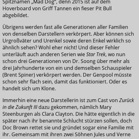
Spitznamen „Mad Dog“, denn 2015 ist auf dem
Hoverboard von Griff Tannen ein fieser Pit Bull
abgebildet.
Übrigens werden fast alle Generationen aller Familien
von denselben Darstellern verkörpert. Aber können sich
Urgroßväter und Urenkel sowie deren Enkel wirklich so
ähnlich sehen? Wohl eher nicht! Und dieser Fehler
unterläuft auch anderen Serien wie
Star Trek
, wo nun
schon drei Generationen von Dr. Soong über mehr als
drei Jahrhunderte von ein und demselben Schauspieler
(Brent Spiner) verkörpert werden. Der Genpool müsste
schon sehr flach sein, damit das funktioniert. Oder es
handelt sich um Klone.
Immerhin eine neue Darstellerin ist zum Cast von
Zurück
in die Zukunft III
dazu gekommen, nämlich Mary
Steenburgen als Clara Clayton. Die hätte eigentlich in die
später nach ihr benannte Schlucht stürzen sollen, doch
Doc Brown rettet sie und gründet sogar eine Familie mit
ihr. Gemeinsam mit ihren zwei Söhnen Jules und Verne