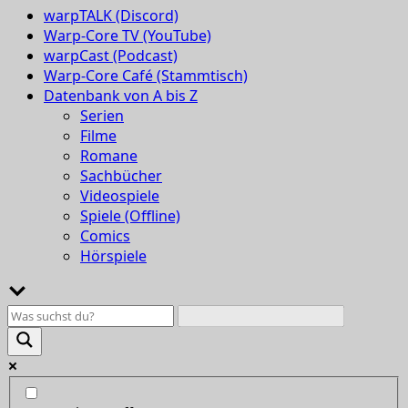
warpTALK (Discord)
Warp-Core TV (YouTube)
warpCast (Podcast)
Warp-Core Café (Stammtisch)
Datenbank von A bis Z
Serien
Filme
Romane
Sachbücher
Videospiele
Spiele (Offline)
Comics
Hörspiele