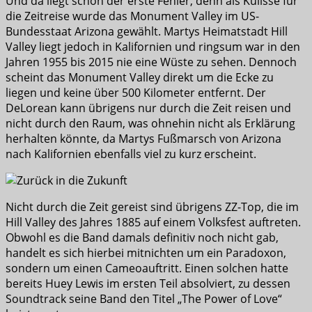
Und da liegt schon der erste Fehler, denn als Kulisse für
die Zeitreise wurde das Monument Valley im US-
Bundesstaat Arizona gewählt. Martys Heimatstadt Hill
Valley liegt jedoch in Kalifornien und ringsum war in den
Jahren 1955 bis 2015 nie eine Wüste zu sehen. Dennoch
scheint das Monument Valley direkt um die Ecke zu
liegen und keine über 500 Kilometer entfernt. Der
DeLorean kann übrigens nur durch die Zeit reisen und
nicht durch den Raum, was ohnehin nicht als Erklärung
herhalten könnte, da Martys Fußmarsch von Arizona
nach Kalifornien ebenfalls viel zu kurz erscheint.
Nicht durch die Zeit gereist sind übrigens ZZ-Top, die im
Hill Valley des Jahres 1885 auf einem Volksfest auftreten.
Obwohl es die Band damals definitiv noch nicht gab,
handelt es sich hierbei mitnichten um ein Paradoxon,
sondern um einen Cameoauftritt. Einen solchen hatte
bereits Huey Lewis im ersten Teil absolviert, zu dessen
Soundtrack seine Band den Titel „The Power of Love“