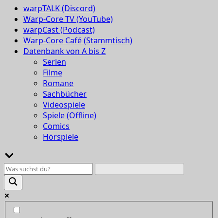
warpTALK (Discord)
Warp-Core TV (YouTube)
warpCast (Podcast)
Warp-Core Café (Stammtisch)
Datenbank von A bis Z
Serien
Filme
Romane
Sachbücher
Videospiele
Spiele (Offline)
Comics
Hörspiele