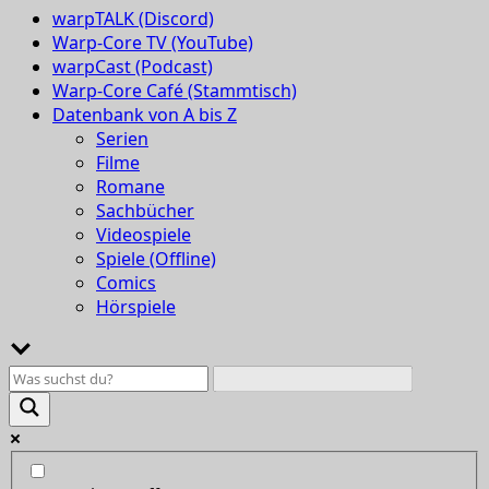
warpTALK (Discord)
Warp-Core TV (YouTube)
warpCast (Podcast)
Warp-Core Café (Stammtisch)
Datenbank von A bis Z
Serien
Filme
Romane
Sachbücher
Videospiele
Spiele (Offline)
Comics
Hörspiele