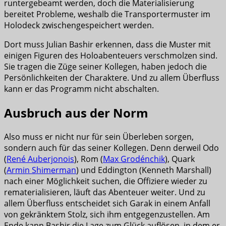
runtergebeamt werden, doch die Materialisierung
bereitet Probleme, weshalb die Transportermuster im
Holodeck zwischengespeichert werden.
Dort muss Julian Bashir erkennen, dass die Muster mit
einigen Figuren des Holoabenteuers verschmolzen sind.
Sie tragen die Züge seiner Kollegen, haben jedoch die
Persönlichkeiten der Charaktere. Und zu allem Überfluss
kann er das Programm nicht abschalten.
Ausbruch aus der Norm
Also muss er nicht nur für sein Überleben sorgen,
sondern auch für das seiner Kollegen. Denn derweil Odo
(
René Auberjonois
), Rom (
Max Grodénchik
), Quark
(
Armin Shimerman
) und Eddington (Kenneth Marshall)
nach einer Möglichkeit suchen, die Offiziere wieder zu
rematerialisieren, läuft das Abenteuer weiter. Und zu
allem Überfluss entscheidet sich Garak in einem Anfall
von gekränktem Stolz, sich ihm entgegenzustellen. Am
Ende kann Bashir die Lage zum Glück auflösen, in dem er