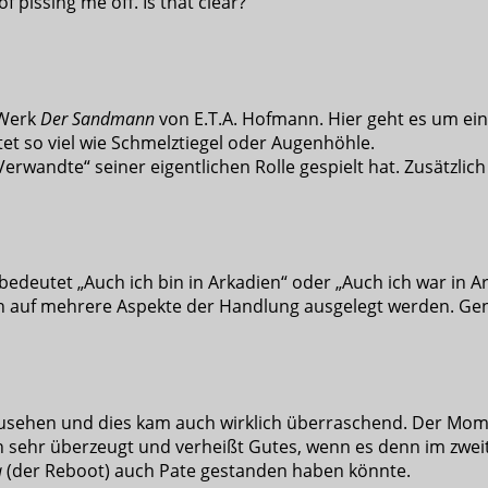
 pissing me off. Is that clear?
 Werk
Der Sandmann
von E.T.A. Hofmann. Hier geht es um ei
t so viel wie Schmelztiegel oder Augenhöhle.
i-Verwandte“ seiner eigentlichen Rolle gespielt hat. Zusätzl
r bedeutet „Auch ich bin in Arkadien“ oder „Auch ich war in A
leich auf mehrere Aspekte der Handlung ausgelegt werden. Ge
rzusehen und dies kam auch wirklich überraschend. Der Mo
 sehr überzeugt und verheißt Gutes, wenn es denn im zweite
a
(der Reboot) auch Pate gestanden haben könnte.