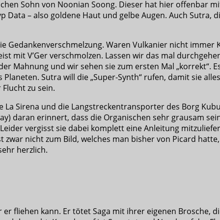
ichen Sohn von Noonian Soong. Dieser hat hier offenbar
 Data – also goldene Haut und gelbe Augen. Auch Sutra, die 
t die Gedankenverschmelzung. Waren Vulkanier nicht immer
eist mit V’Ger verschmolzen. Lassen wir das mal durchgehen
 der Mahnung und wir sehen sie zum ersten Mal „korrekt“. E
Planeten. Sutra will die „Super-Synth“ rufen, damit sie alle
 Flucht zu sein.
ie La Sirena und die Langstreckentransporter des Borg Kubus
daran erinnert, dass die Organischen sehr grausam sein kö
 Leider vergisst sie dabei komplett eine Anleitung mitzulief
t zwar nicht zum Bild, welches man bisher von Picard hatte
ehr herzlich.
er fliehen kann. Er tötet Saga mit ihrer eigenen Brosche, di