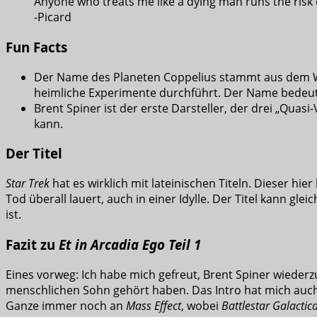
Anyone who treats me like a dying man runs the risk of
-Picard
Fun Facts
Der Name des Planeten Coppelius stammt aus dem
heimliche Experimente durchführt. Der Name bedeute
Brent Spiner ist der erste Darsteller, der drei „Quas
kann.
Der Titel
Star Trek
hat es wirklich mit lateinischen Titeln. Dieser hie
Tod überall lauert, auch in einer Idylle. Der Titel kann g
ist.
Fazit zu
Et in Arcadia Ego Teil 1
Eines vorweg: Ich habe mich gefreut, Brent Spiner wiede
menschlichen Sohn gehört haben. Das Intro hat mich auch
Ganze immer noch an
Mass Effect
, wobei
Battlestar Galactic