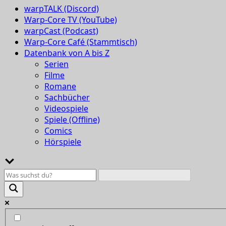
warpTALK (Discord)
Warp-Core TV (YouTube)
warpCast (Podcast)
Warp-Core Café (Stammtisch)
Datenbank von A bis Z
Serien
Filme
Romane
Sachbücher
Videospiele
Spiele (Offline)
Comics
Hörspiele