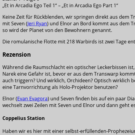
„Et in Arcadia Ego Teil 1“ – „Et in Arcadia Ego Part 1“
Keine Zeit für Rückblenden, wir springen direkt aus dem T
mit Seven (
Jeri Ryan
) und Elnor an Bord kommt aus dem Tra
so wird der Planet von den Bewohnern genannt.
Die romulanische Flotte mit 218 Warbirds ist zwei Tage ent
Rezension
Während die Raumschlacht ein optischer Leckerbissen ist,
Narek eine Gefahr ist, bevor er aus dem Transwarp kommt
auch triggern? Und wirklich, Orchideen? Optisch wirklic
eine Tarnvorrichtung als Holo-Projektor benutzen?
Elnor (
Evan Evagora
) und Seven finden bis auf ein paar Di
wechselt zwei Zeilen mit Seven und Elnor und dann geht es 
Coppelius Station
Haben wir es hier mit einer selbst-erfüllenden-Prophezeiu