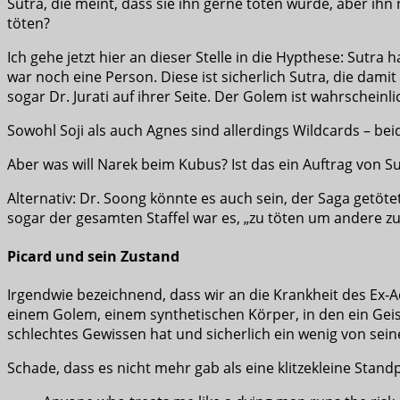
Sutra, die meint, dass sie ihn gerne töten würde, aber ihn
töten?
Ich gehe jetzt hier an dieser Stelle in die Hypthese: Sutr
war noch eine Person. Diese ist sicherlich Sutra, die dami
sogar Dr. Jurati auf ihrer Seite. Der Golem ist wahrschei
Sowohl Soji als auch Agnes sind allerdings Wildcards – b
Aber was will Narek beim Kubus? Ist das ein Auftrag von S
Alternativ: Dr. Soong könnte es auch sein, der Saga getöte
sogar der gesamten Staffel war es, „zu töten um andere zu
Picard und sein Zustand
Irgendwie bezeichnend, dass wir an die Krankheit des Ex-
einem Golem, einem synthetischen Körper, in den ein Geist
schlechtes Gewissen hat und sicherlich ein wenig von seine
Schade, dass es nicht mehr gab als eine klitzekleine Stand