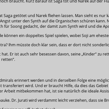
 noch braucht. Kurz darauf ist Saga tot und Narek auf der Fl
a hat Saga getötet und Narek fliehen lassen. Man sieht es n
t Angst unter den Synth auf die Organischen schüren kann. N
nlich für Soong gedacht, der damit zum Synth wird und die A
eide können ein doppeltes Spiel spielen, wobei Soji am ehe
utra? Ihm müsste doch klar sein, dass er dort nicht sonderli
t hat. Er ist auch sehr besessen davon, seine „Kinder“ zu r
 retten“.
Admirals erinnert werden und in derselben Folge eine mögl
 transferiert wird. Und er braucht Hilfe, da dies das Gebi
r Arbeit mitbekommen hat, ist sie natürlich die ideale Assis
pauke. Dr. Jurati wird verdammt leicht verziehen, dass sie 