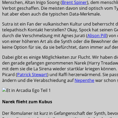
Menschen, Altan Inigo Soong (
Brent Spiner
), dem menschl
Verbot geschaffen. Die meisten davon sind optisch vom Typ
hat aber eben auch die typischen Data-Merkmale.
Sutra ist ein Fan der vulkanischen Kultur und beherrsch
telepathisch Kontakt herstellen? Okay, Spock hat seinen G
durch die Verschmelzung mit Agnes Jurati (
Alison Pill
) von
von einer höheren Art als die Synth oder die Bewohner des 
keine Option für sie, da sie befürchtet, dann immer auf der
Dabei gibt es einige Möglichkeiten zur Flucht. Wir haben d
den gerade gefangen genommenen Narek (Harry Treadaway) 
mit dem sie die La Sirena wieder startklar kriegen können.
Picard (
Patrick Stewart
) und Raffi herzerwärmend. Sie pass
ändern und die Verabschiedung auf
Nepenthe
war schon s
Narek flieht zum Kubus
Der Romulaner ist kurz in Gefangenschaft der Synth, bevor 