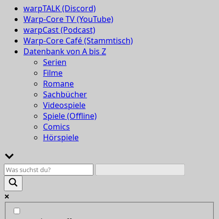
warpTALK (Discord)
Warp-Core TV (YouTube)
warpCast (Podcast)
Warp-Core Café (Stammtisch)
Datenbank von A bis Z
Serien
Filme
Romane
Sachbücher
Videospiele
Spiele (Offline)
Comics
Hörspiele